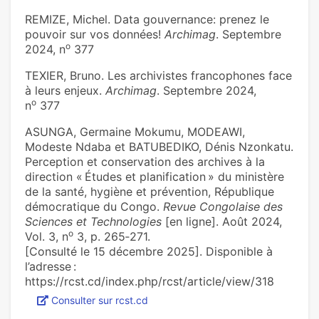
REMIZE, Michel. Data gouvernance: prenez le
pouvoir sur vos données!
Archimag
. Septembre
o
2024, n
377
TEXIER, Bruno. Les archivistes francophones face
à leurs enjeux.
Archimag
. Septembre 2024,
o
n
377
ASUNGA, Germaine Mokumu, MODEAWI,
Modeste Ndaba et BATUBEDIKO, Dénis Nzonkatu.
Perception et conservation des archives à la
direction « Études et planification » du ministère
de la santé, hygiène et prévention, République
démocratique du Congo.
Revue Congolaise des
Sciences et Technologies
[en ligne]. Août 2024,
o
Vol. 3, n
3, p. 265‑271.
[Consulté le 15 décembre 2025]. Disponible à
l’adresse :
https://rcst.cd/index.php/rcst/article/view/318
Consulter sur rcst.cd