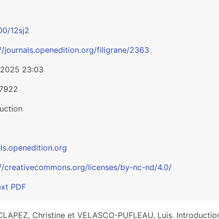
00/12sj2
//journals.openedition.org/filigrane/2363
/2025 23:03
-7922
uction
ls.openedition.org
://creativecommons.org/licenses/by-nc-nd/4.0/
ext PDF
LAPEZ, Christine et VELASCO-PUFLEAU, Luis. Introduction 