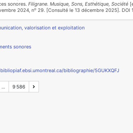
ces sonores.
Filigrane. Musique, Sons, Esthétique, Société
[e
o
vembre 2024, n
29. [Consulté le 13 décembre 2025]. DOI 
nication, valorisation et exploitation
ents sonores
//bibliopiaf.ebsi.umontreal.ca/bibliographie/5GUKXQFJ
...
9 586