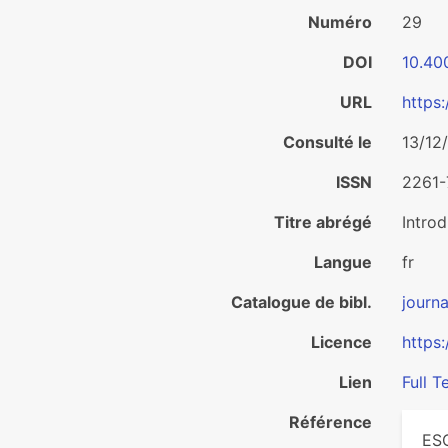
Numéro
29
DOI
10.40
URL
https:
Consulté le
13/12
ISSN
2261
Titre abrégé
Introd
Langue
fr
Catalogue de bibl.
journa
Licence
https
Lien
Full T
Référence
ESC