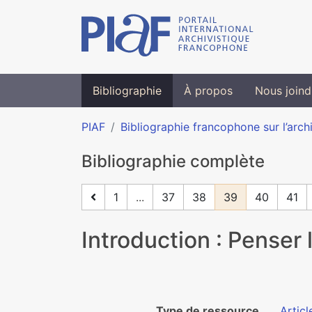
Bibliographie
À propos
Nous joind
PIAF
Bibliographie francophone sur l’arch
Bibliographie complète
1
...
37
38
39
40
41
Introduction : Penser
Type de ressource
Articl