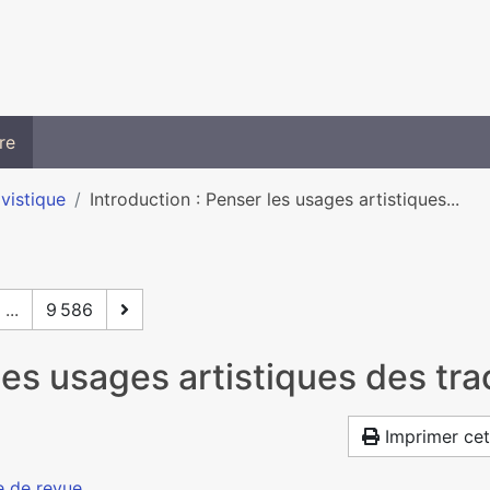
re
ivistique
Introduction : Penser les usages artistiques...
...
9 586
 les usages artistiques des tr
Imprimer cet
e de revue