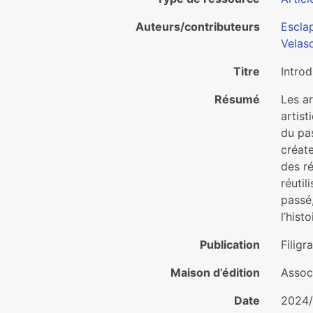
Auteurs/contributeurs
Esclap
Velasc
Titre
Introd
Résumé
Les ar
artist
du pas
créate
des r
réutil
passé,
l’hist
Publication
Filigr
Maison d’édition
Assoc
Date
2024/