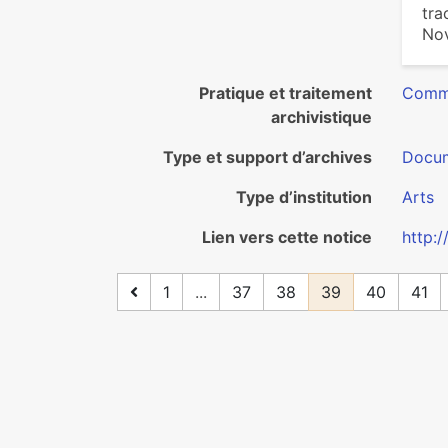
tra
No
Pratique et traitement
Commu
archivistique
Type et support d’archives
Docum
Type d’institution
Arts
Lien vers cette notice
http:
1
...
37
38
39
40
41