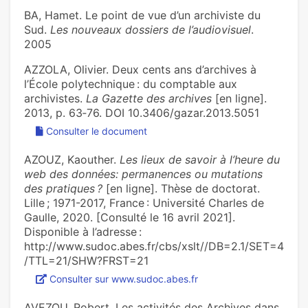
BA, Hamet. Le point de vue d’un archiviste du
Sud.
Les nouveaux dossiers de l’audiovisuel
.
2005
AZZOLA, Olivier. Deux cents ans d’archives à
l’École polytechnique : du comptable aux
archivistes.
La Gazette des archives
[en ligne].
2013, p. 63‑76. DOI 10.3406/gazar.2013.5051
Consulter le document
AZOUZ, Kaouther.
Les lieux de savoir à l’heure du
web des données: permanences ou mutations
des pratiques ?
[en ligne]. Thèse de doctorat.
Lille ; 1971-2017, France : Université Charles de
Gaulle, 2020. [Consulté le 16 avril 2021].
Disponible à l’adresse :
http://www.sudoc.abes.fr/cbs/xslt//DB=2.1/SET=4
/TTL=21/SHW?FRST=21
Consulter sur www.sudoc.abes.fr
AVEZOU, Robert. Les activités des Archives dans