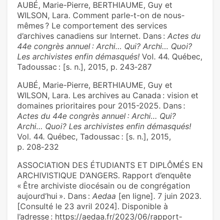
AUBÉ, Marie-Pierre, BERTHIAUME, Guy et
WILSON, Lara. Comment parle-t-on de nous-
mêmes ? Le comportement des services
d’archives canadiens sur Internet. Dans :
Actes du
44e congrès annuel : Archi… Qui? Archi… Quoi?
Les archivistes enfin démasqués!
Vol. 44. Québec,
Tadoussac : [s. n.], 2015, p. 243‑287
AUBÉ, Marie-Pierre, BERTHIAUME, Guy et
WILSON, Lara. Les archives au Canada : vision et
domaines prioritaires pour 2015-2025. Dans :
Actes du 44e congrès annuel : Archi… Qui?
Archi… Quoi? Les archivistes enfin démasqués!
Vol. 44. Québec, Tadoussac : [s. n.], 2015,
p. 208‑232
ASSOCIATION DES ÉTUDIANTS ET DIPLÔMÉS EN
ARCHIVISTIQUE D’ANGERS. Rapport d’enquête
« Être archiviste diocésain ou de congrégation
aujourd’hui ». Dans :
Aedaa
[en ligne]. 7 juin 2023.
[Consulté le 23 avril 2024]. Disponible à
l’adresse : https://aedaa.fr/2023/06/rapport-