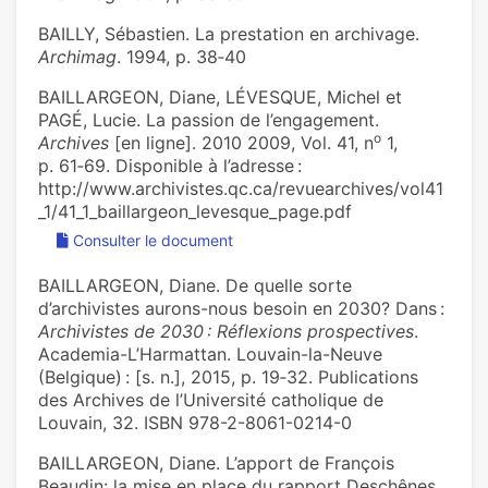
BAILLY, Sébastien. La prestation en archivage.
Archimag
. 1994, p. 38‑40
BAILLARGEON, Diane, LÉVESQUE, Michel et
PAGÉ, Lucie. La passion de l’engagement.
o
Archives
[en ligne]. 2010 2009, Vol. 41, n
1,
p. 61‑69. Disponible à l’adresse :
http://www.archivistes.qc.ca/revuearchives/vol41
_1/41_1_baillargeon_levesque_page.pdf
Consulter le document
BAILLARGEON, Diane. De quelle sorte
d’archivistes aurons-nous besoin en 2030? Dans :
Archivistes de 2030 : Réflexions prospectives
.
Academia-L’Harmattan. Louvain-la-Neuve
(Belgique) : [s. n.], 2015, p. 19‑32. Publications
des Archives de l’Université catholique de
Louvain, 32. ISBN 978-2-8061-0214-0
BAILLARGEON, Diane. L’apport de François
Beaudin: la mise en place du rapport Deschênes.