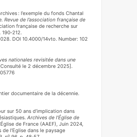
rchives : l’exemple du fonds Chantal
e. Revue de l’association française de
ciation française de recherche sur
. 190‑212.
028. DOI 10.4000/14vto. Number: 102
ves nationales revisitée dans une
 [Consulté le 2 décembre 2025].
4605776
tier documentaire de la décennie.
our sur 50 ans d’implication dans
lésiastiques.
Archives de l’Église de
l’Église de France (AAEF), Juin 2024,
s de l’Eglise dans le paysage
o
3, n
96, p. 48‑57.