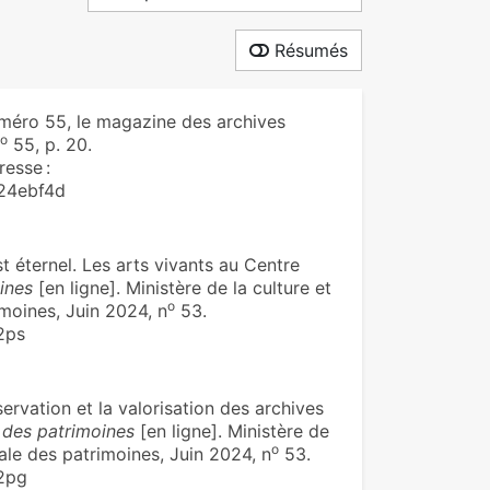
Résumés
éro 55, le magazine des archives
o
55, p. 20.
resse :
24ebf4d
 éternel. Les arts vivants au Centre
ines
[en ligne]. Ministère de la culture et
o
moines, Juin 2024, n
53.
2ps
vation et la valorisation des archives
e des patrimoines
[en ligne]. Ministère de
o
ale des patrimoines, Juin 2024, n
53.
22pg