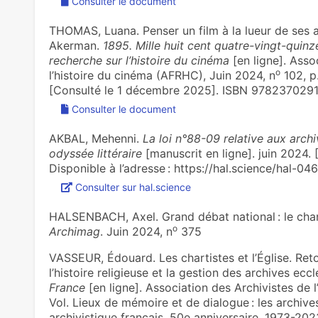
Consulter le document
THOMAS, Luana. Penser un film à la lueur de ses a
Akerman.
1895. Mille huit cent quatre-vingt-quinz
recherche sur l’histoire du cinéma
[en ligne]. Asso
o
l’histoire du cinéma (AFRHC), Juin 2024, n
102, p
[Consulté le 1 décembre 2025]. ISBN 9782370291
Consulter le document
AKBAL, Mehenni.
La loi n°88-09 relative aux archi
odyssée littéraire
[manuscrit en ligne]. juin 2024.
Disponible à l’adresse : https://hal.science/hal-0
Consulter sur hal.science
HALSENBACH, Axel. Grand débat national : le chan
o
Archimag
. Juin 2024, n
375
VASSEUR, Édouard. Les chartistes et l’Église. Ret
l’histoire religieuse et la gestion des archives ecc
France
[en ligne]. Association des Archivistes de 
Vol. Lieux de mémoire et de dialogue : les archive
archivistique français. 50e anniversaire. 1973-202