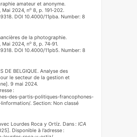
raphie amateur et anonyme.
o
, Mai 2024, n
8, p. 191‑202.
9318. DOI 10.4000/11pba. Number: 8
nancières de la photographie.
o
, Mai 2024, n
8, p. 74‑91.
9318. DOI 10.4000/11pb5. Number: 8
 DE BELGIQUE. Analyse des
ur le secteur de la gestion et
gne]. 9 mai 2024.
resse :
es-des-partis-politiques-francophones-
linformation/. Section: Non classé
vec Lourdes Roca y Ortíz. Dans :
ICA
25]. Disponible à l’adresse :
o-lourdes-roca-y-ortiz/