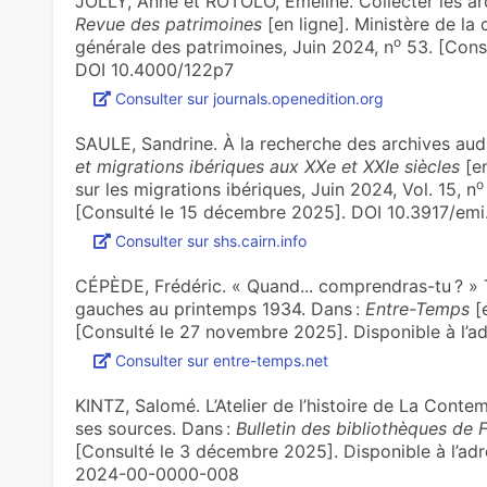
JOLLY, Anne et ROTOLO, Émeline. Collecter les ar
Revue des patrimoines
[en ligne]. Ministère de la
o
générale des patrimoines, Juin 2024, n
53. [Cons
DOI 10.4000/122p7
Consulter sur journals.openedition.org
SAULE, Sandrine. À la recherche des archives aud
et migrations ibériques aux XXe et XXIe siècles
[en
o
sur les migrations ibériques, Juin 2024, Vol. 15, n
[Consulté le 15 décembre 2025]. DOI 10.3917/em
Consulter sur shs.cairn.info
CÉPÈDE, Frédéric. « Quand... comprendras-tu ? » T
gauches au printemps 1934. Dans :
Entre-Temps
[e
[Consulté le 27 novembre 2025]. Disponible à l’adr
Consulter sur entre-temps.net
KINTZ, Salomé. L’Atelier de l’histoire de La Contem
ses sources. Dans :
Bulletin des bibliothèques de 
[Consulté le 3 décembre 2025]. Disponible à l’adre
2024-00-0000-008