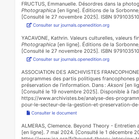
FRUCTUS, Emmanuelle. Désordres dans la photog
Photographica
[en ligne]. Éditions de la Sorbonne
[Consulté le 27 novembre 2025]. ISBN 979103510
Consulter sur journals.openedition.org
YACAVONE, Kathrin. Valeurs culturelles, valeurs fi
Photographica
[en ligne]. Éditions de la Sorbonne
[Consulté le 27 novembre 2025]. ISBN 979103510
Consulter sur journals.openedition.org
ASSOCIATION DES ARCHIVISTES FRANCOPHONES
programmes des partis politiques francophones po
préservation de l’information. Dans :
Aksoni
[en li
[Consulté le 19 novembre 2025]. Disponible à l’ad
https://www.archivistes.be/analyse-des-programm
pour-le-secteur-de-la-gestion-et-preservation-de-
Consulter le document
ALMERAS, Clemence. Beyond Theory - Entretien a
[en ligne]. 7 mai 2024. [Consulté le 1 décembre 20
https://www.ica.org/fr/beyond-theory-interview-t