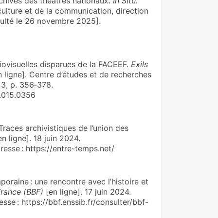
chives des théâtres nationaux.
In Situ.
 culture et de la communication, direction
ulté le 26 novembre 2025].
iovisuelles disparues de la FACEEF.
Exils
 ligne]. Centre d’études et de recherches
3, p. 356‑378.
i.015.0356
races archivistiques de l’union des
n ligne]. 18 juin 2024.
esse : https://entre-temps.net/
poraine : une rencontre avec l’histoire et
France (BBF)
[en ligne]. 17 juin 2024.
sse : https://bbf.enssib.fr/consulter/bbf-