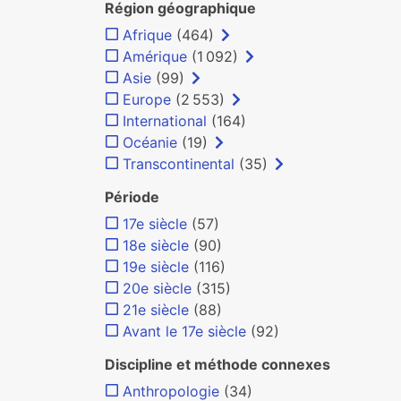
Région géographique
Afrique
(464)
Amérique
(1 092)
Asie
(99)
Europe
(2 553)
International
(164)
Océanie
(19)
Transcontinental
(35)
Période
17e siècle
(57)
18e siècle
(90)
19e siècle
(116)
20e siècle
(315)
21e siècle
(88)
Avant le 17e siècle
(92)
Discipline et méthode connexes
Anthropologie
(34)