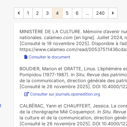
1
2
3
4
5
6
...
240
MINISTÈRE DE LA CULTURE. Mémoire d’avenir num
nationales.
calameo.com
[en ligne]. Juillet 2024, n
[Consulté le 19 novembre 2025]. Disponible à l’ad
https://www.calameo.com/read/00537511436cda
Consulter le document
BOUDIER, Marion et GRATTE, Linus. L’éphémère est
Pompidou (1977-1987).
In Situ. Revue des patrimo
de la communication, direction générale des patri
[Consulté le 26 novembre 2025]. DOI 10.4000/12
Consulter sur journals.openedition.org
t
CALBÉRAC, Yann et CHAUFFERT, Jessica. La conser
de la chorégraphe Mié Coquempot.
In Situ. Revu
la culture et de la communication, direction génér
[Consulté le 26 novembre 2025]. DOI 10.4000/1