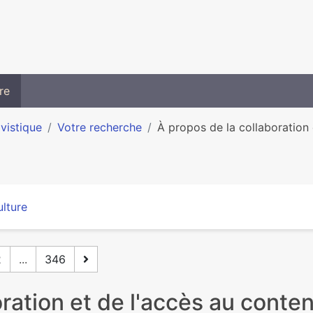
re
ivistique
Votre recherche
À propos de la collaboration e
lture
2
...
346
oration et de l'accès au conte