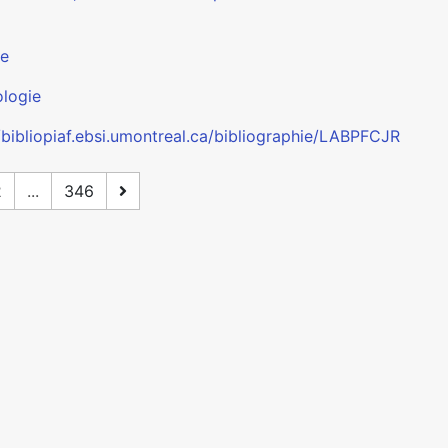
re
logie
//bibliopiaf.ebsi.umontreal.ca/bibliographie/LABPFCJR
2
...
346