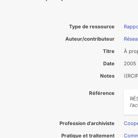
Type de ressource
Rappo
Auteur/contributeur
Résea
Titre
À prop
Date
2005
Notes
({RCIP
Référence
RÉ
l’a
Profession d’archiviste
Coopé
Pratique et traitement
Commu