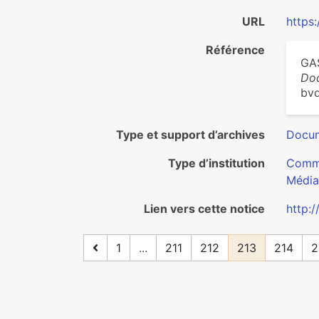
URL
https
Référence
GAS
Do
bvd
Type et support d’archives
Docum
Type d’institution
Commu
Média
Lien vers cette notice
http:
1
...
211
212
213
214
2