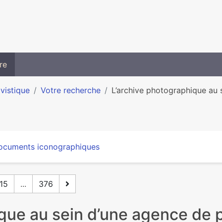
re
ivistique
Votre recherche
L’archive photographique au s
ocuments iconographiques
15
...
376
ique au sein d’une agence de 