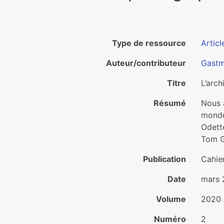
Type de ressource
Articl
Auteur/contributeur
Gastm
Titre
L’arc
Résumé
Nous 
monde
Odett
Tom G
Publication
Cahie
Date
mars 
Volume
2020
Numéro
2