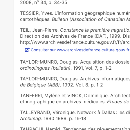
o
2008, n
34, p. 34‑35
TESSIER, Yves. L’information géographique numér
cartothèques.
Bulletin (Association of Canadian M
TEIL, Jean-Pierre.
Constance la première migratio
Direction des Archives de France (DAF), 1999. Disp
http://www.archivesdefrance.culture.gouv.fr/fr/arc
)
Consulter sur www.archivesdefrance.culture.gouv.fr
TAYLOR-MUNRO, Douglas. Acquisition des dossie
ordinolingues (bulletin)
. 1991, Vol. 7, p. 1‑2
TAYLOR-MUNRO, Douglas. Archives informatiques
de Belgique (ABB)
. 1992, Vol. 8, p. 1‑2
TANFERRI, Mylène et VINCK, Dominique. Architectur
ethnographique en archives médicales.
Études de
TALLEYRAND, Véronique. Network à Dallas : les d
Archimag
. 1990 1989, p. 16‑18
TAHRAOUI, Hamid.
Tendances des réglementation