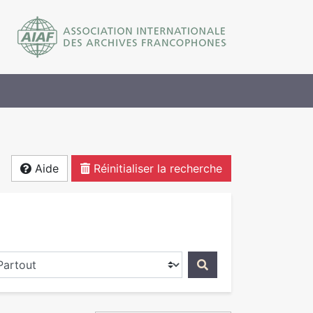
Aide
Réinitialiser la recherche
ercher dans...