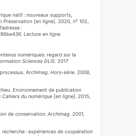
que natif : nouveaux supports,
o
m Preservation
[en ligne]. 2020, n
102,
l’adresse :
96be436. Lecture en ligne
ontenus numériques: regard sur la
nformation Sciences DLIS
. 2017
s processus.
Archimag. Hors-série
. 2008,
hieu. Environnement de publication
s Cahiers du numérique
[en ligne]. 2015,
ion de conservation.
Archimag
. 2001,
la recherche : expériences de coopération