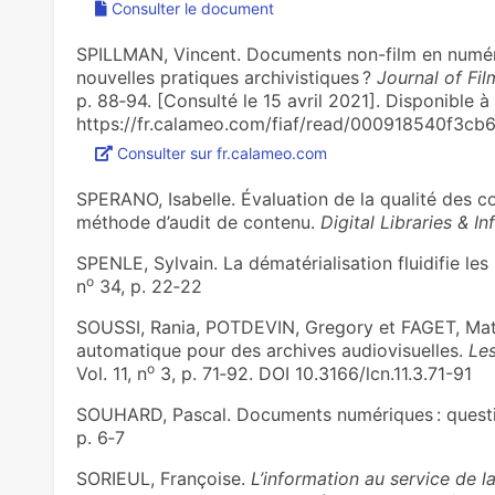
Consulter le document
SPILLMAN, Vincent. Documents non-film en numéri
nouvelles pratiques archivistiques ?
Journal of Fil
p. 88‑94. [Consulté le 15 avril 2021]. Disponible à 
https://fr.calameo.com/fiaf/read/000918540f3cb6
Consulter sur fr.calameo.com
SPERANO, Isabelle. Évaluation de la qualité des c
méthode d’audit de contenu.
Digital Libraries & I
SPENLE, Sylvain. La dématérialisation fluidifie le
o
n
34, p. 22‑22
SOUSSI, Rania, POTDEVIN, Gregory et FAGET, Mat
automatique pour des archives audiovisuelles.
Le
o
Vol. 11, n
3, p. 71‑92. DOI 10.3166/lcn.11.3.71-91
SOUHARD, Pascal. Documents numériques : quest
p. 6‑7
SORIEUL, Françoise.
L’information au service de 