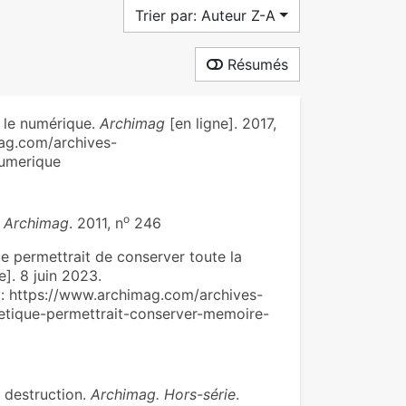
Trier par: Auteur Z-A
Résumés
 le numérique.
Archimag
[en ligne]. 2017,
mag.com/archives-
umerique
o
.
Archimag
. 2011, n
246
ue permettrait de conserver toute la
e]. 8 juin 2023.
se : https://www.archimag.com/archives-
etique-permettrait-conserver-memoire-
 destruction.
Archimag. Hors-série
.