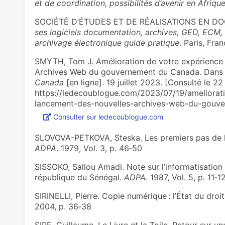
et de coordination, possibilités d’avenir en Afriq
SOCIÉTÉ D’ÉTUDES ET DE RÉALISATIONS EN D
ses logiciels documentation, archives, GED, ECM
archivage électronique guide pratique
. Paris, Fra
SMYTH, Tom J. Amélioration de votre expérience e
Archives Web du gouvernement du Canada. Dans 
Canada
[en ligne]. 19 juillet 2023. [Consulté le 22
https://ledecoublogue.com/2023/07/19/ameliorati
lancement-des-nouvelles-archives-web-du-gouv
Consulter sur ledecoublogue.com
SLOVOVA-PETKOVA, Steska. Les premiers pas de l’
ADPA
. 1979, Vol. 3, p. 46‑50
SISSOKO, Sallou Amadi. Note sur l’informatisation d
république du Sénégal.
ADPA
. 1987, Vol. 5, p. 11‑1
SIRINELLI, Pierre. Copie numérique : l’État du droi
2004, p. 36‑38