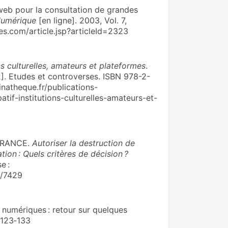
eb pour la consultation de grandes
umérique
[en ligne]. 2003, Vol. 7,
ues.com/article.jsp?articleId=2323
ions culturelles, amateurs et plateformes
.
2022]. Etudes et controverses. ISBN 978-2-
inatheque.fr/publications-
tif-institutions-culturelles-amateurs-et-
FRANCE.
Autoriser la destruction de
ion : Quels critères de décision ?
e :
c/7429
 numériques : retour sur quelques
 123‑133