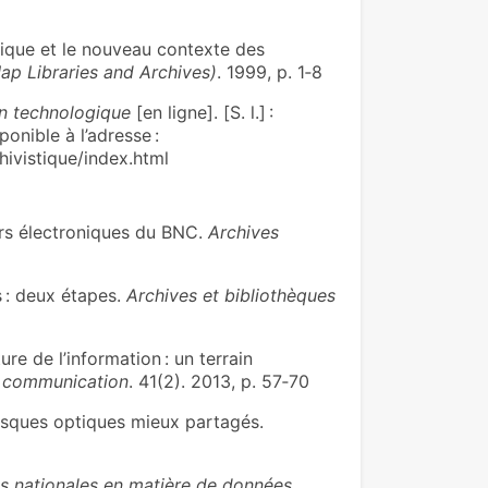
ique et le nouveau contexte des
ap Libraries and Archives)
. 1999, p. 1‑8
n technologique
[en ligne]. [S. l.] :
onible à l’adresse :
hivistique/index.html
rs électroniques du BNC.
Archives
 : deux étapes.
Archives et bibliothèques
e de l’information : un terrain
 communication
. 41(2). 2013, p. 57‑70
isques optiques mieux partagés.
s nationales en matière de données