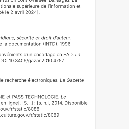
ne fusion controversée.
Balisages. La
tionale supérieure de l’information et
é le 2 avril 2024].
uridique, sécurité et droit d’auteur
.
 de la documentation (INTD), 1996
onvénients d’un encodage en EAD.
La
. DOI 10.3406/gazar.2010.4757
e recherche électroniques.
La Gazette
INE et PASS TECHNOLOGIE.
Le
en ligne]. [S. l.] : [s. n.], 2014. Disponible
nce.culture.gouv.fr/static/8088
.gouv.fr/static/8089