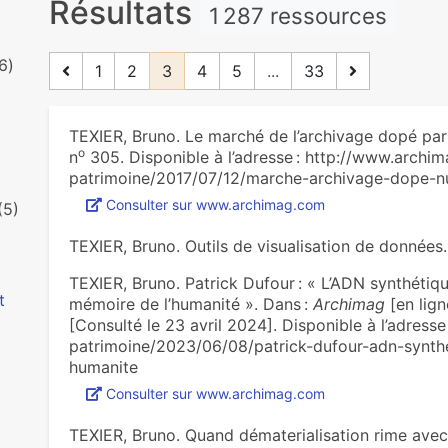
Résultats
1 287 ressources
6)
1
2
3
4
5
...
33
TEXIER, Bruno. Le marché de l’archivage dopé par
o
n
305. Disponible à l’adresse : http://www.archi
patrimoine/2017/07/12/marche-archivage-dope-n
Consulter sur www.archimag.com
(5)
TEXIER, Bruno. Outils de visualisation de données
TEXIER, Bruno. Patrick Dufour : « L’ADN synthétiq
t
mémoire de l’humanité ». Dans :
Archimag
[en lign
[Consulté le 23 avril 2024]. Disponible à l’adres
patrimoine/2023/06/08/patrick-dufour-adn-synth
humanite
Consulter sur www.archimag.com
TEXIER, Bruno. Quand dématerialisation rime avec