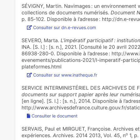
SÉVIGNY, Martin. Navimages : un environnement w
collections de documents numérisés.
Document N
p. 85‑102. Disponible à l’adresse : http://dn.e-rev
Consulter sur dn.e-revues.com
SEVERO, Marta.
L’impératif participatif : institut
INA. [S. l.] : [s. n.], 2021. [Consulté le 20 avril 
86938-280-0. Disponible à l’adresse : http://www.
evenements/publications-2021/l-imperatif-participa
plateformes.html
Consulter sur www.inatheque.fr
SERVICE INTERMINISTÉRIEL DES ARCHIVES DE 
documents sur support papier après leur numérisat
[en ligne]. [S. l.] : [s. n.], 2014. Disponible à l’adress
http://www.archivesdefrance.culture.gouv.fr/stati
Consulter le document
SERVAIS, Paul et MIRGUET, Françoise. Archives et
o
expériences.
Archives
. 2014 2013, Vol. 45, n
1, p.