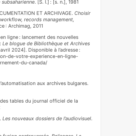
ue subsaharienne
. [S. l.] : [s. n.], 1981
OCUMENTATION ET ARCHIVAGE.
Choisir
, workflow, records management,
nce : Archimag, 2011
n ligne : lancement des nouvelles
:
Le blogue de Bibliothèque et Archives
 avril 2024]. Disponible à l’adresse :
on-de-votre-experience-en-ligne-
ernement-du-canada/
automatisation aux archives bulgares.
es tables du journal officiel de la
2
t.
Les nouveaux dossiers de l’audiovisuel
.