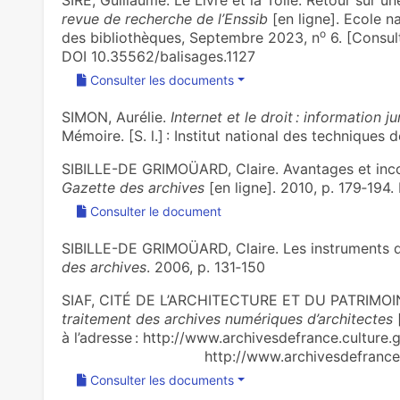
SIRE, Guillaume. Le Livre et la Toile. Retour sur u
revue de recherche de l’Enssib
[en ligne]. Ecole na
o
des bibliothèques, Septembre 2023, n
6. [Consult
DOI 10.35562/balisages.1127
Consulter les documents
SIMON, Aurélie.
Internet et le droit : information j
Mémoire. [S. l.] : Institut national des techniques
SIBILLE-DE GRIMOÜARD, Claire. Avantages et inc
Gazette des archives
[en ligne]. 2010, p. 179‑194
Consulter le document
SIBILLE-DE GRIMOÜARD, Claire. Les instruments d
des archives
. 2006, p. 131‑150
SIAF, CITÉ DE L’ARCHITECTURE ET DU PATRIMO
traitement des archives numériques d’architectes
[
à l’adresse : http://www.archivesdefra
http://www.archivesdefrance.culture
Consulter les documents