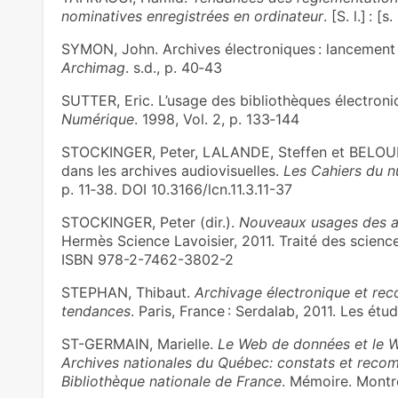
nominatives enregistrées en ordinateur
. [S. l.] : [s
SYMON, John. Archives électroniques : lancement 
Archimag
. s.d., p. 40‑43
SUTTER, Eric. L’usage des bibliothèques électron
Numérique
. 1998, Vol. 2, p. 133‑144
STOCKINGER, Peter, LALANDE, Steffen et BELOUE
dans les archives audiovisuelles.
Les Cahiers du 
p. 11‑38. DOI 10.3166/lcn.11.3.11-37
STOCKINGER, Peter (dir.).
Nouveaux usages des ar
Hermès Science Lavoisier, 2011. Traité des science
ISBN 978-2-7462-3802-2
STEPHAN, Thibaut.
Archivage électronique et re
tendances
. Paris, France : Serdalab, 2011. Les étu
ST-GERMAIN, Marielle.
Le Web de données et le W
Archives nationales du Québec: constats et recomm
Bibliothèque nationale de France
. Mémoire. Montré