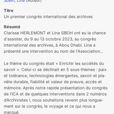
Sbeih, Lina
(Auteur)
Titre
Un premier congrès international des archives
Résumé
Clarisse HERLEMONT et Lina SBEIH ont eu la chance
d'assister, du 9 au 13 octobre 2023, au congrès
international des archives, à Abou Dhabi. Lina a
présenté une intervention au nom de l'Association…
Le thème du congrès était « Enrichir les socié­tés du
savoir ». Celui-ci se décli­nait en 5 sous-thèmes : paix
et tolé­rance, tech­no­lo­gies émergentes, savoir et pla­
nète dura­ble, fia­bi­lité et valeur de preuve, accès et
mémoire. Après notre rapide pré­sen­ta­tion du congrès
de l’ICA et de quel­ques inter­ven­tions dans 2 numé­ros
d’Archivistes !, nous sou­hai­tons reve­nir plus lon­gue­
ment sur le congrès, le voyage et ce qui nous a
marqué.