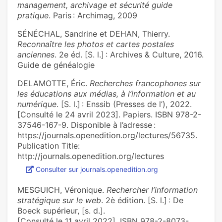
management, archivage et sécurité guide
pratique
. Paris : Archimag, 2009
SÉNÉCHAL, Sandrine et DEHAN, Thierry.
Reconnaître les photos et cartes postales
anciennes
. 2e éd. [S. l.] : Archives & Culture, 2016.
Guide de généalogie
DELAMOTTE, Éric.
Recherches francophones sur
les éducations aux médias, à l’information et au
numérique
. [S. l.] : Enssib (Presses de l’), 2022.
[Consulté le 24 avril 2023]. Papiers. ISBN 978-2-
37546-167-9. Disponible à l’adresse :
https://journals.openedition.org/lectures/56735.
Publication Title:
http://journals.openedition.org/lectures
Consulter sur journals.openedition.org
MESGUICH, Véronique.
Rechercher l’information
stratégique sur le web
. 2è édition. [S. l.] : De
Boeck supérieur, [s. d.].
[Consulté le 11 avril 2022]. ISBN 978-2-8073-