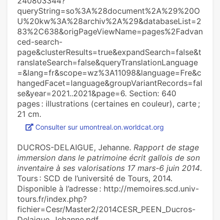
240803344?
queryString=so%3A%28document%2A%29%20O
U%20kw%3A%28archiv%2A%29&databaseList=2
83%2C638&origPageViewName=pages%2Fadvan
ced-search-
page&clusterResults=true&expandSearch=false&t
ranslateSearch=false&queryTranslationLanguage
=&lang=fr&scope=wz%3A11098&language=Fre&c
hangedFacet=language&groupVariantRecords=fal
se&year=2021..2021&page=6. Section: 640
pages : illustrations (certaines en couleur), carte ;
21 cm.
Consulter sur umontreal.on.worldcat.org
DUCROS-DELAIGUE, Jehanne.
Rapport de stage
immersion dans le patrimoine écrit gallois de son
inventaire à ses valorisations 17 mars-6 juin 2014
.
Tours : SCD de l’université de Tours, 2014.
Disponible à l’adresse : http://memoires.scd.univ-
tours.fr/index.php?
fichier=Cesr/Master2/2014CESR_PEEN_Ducros-
Delaigue_Jehanne.pdf.