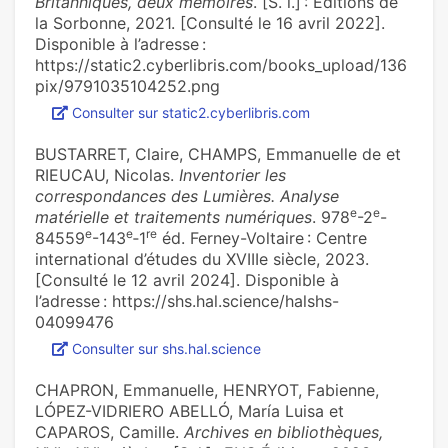
Britanniques, deux mémoires
. [S. l.] : Editions de
la Sorbonne, 2021. [Consulté le 16 avril 2022].
Disponible à l’adresse :
https://static2.cyberlibris.com/books_upload/136
pix/9791035104252.png
Consulter sur static2.cyberlibris.com
BUSTARRET, Claire, CHAMPS, Emmanuelle de et
RIEUCAU, Nicolas.
Inventorier les
correspondances des Lumières. Analyse
e
e
matérielle et traitements numériques
. 978
-2
-
e
e
r
e
84559
-143
‑1
éd. Ferney-Voltaire : Centre
international d’études du XVIIIe siècle, 2023.
[Consulté le 12 avril 2024]. Disponible à
l’adresse : https://shs.hal.science/halshs-
04099476
Consulter sur shs.hal.science
CHAPRON, Emmanuelle, HENRYOT, Fabienne,
LÓPEZ-VIDRIERO ABELLÓ, María Luisa et
CAPAROS, Camille.
Archives en bibliothèques,