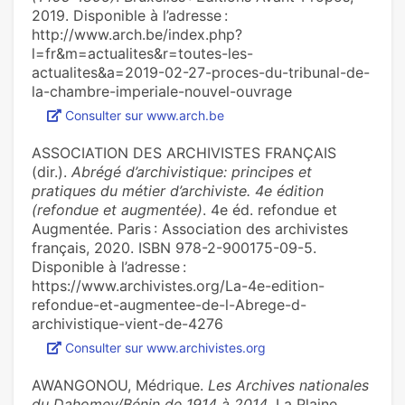
2019. Disponible à l’adresse :
http://www.arch.be/index.php?
l=fr&m=actualites&r=toutes-les-
actualites&a=2019-02-27-proces-du-tribunal-de-
la-chambre-imperiale-nouvel-ouvrage
Consulter sur www.arch.be
ASSOCIATION DES ARCHIVISTES FRANÇAIS
(dir.).
Abrégé d’archivistique: principes et
pratiques du métier d’archiviste. 4e édition
(refondue et augmentée)
. 4e éd. refondue et
Augmentée. Paris : Association des archivistes
français, 2020. ISBN 978-2-900175-09-5.
Disponible à l’adresse :
https://www.archivistes.org/La-4e-edition-
refondue-et-augmentee-de-l-Abrege-d-
archivistique-vient-de-4276
Consulter sur www.archivistes.org
AWANGONOU, Médrique.
Les Archives nationales
du Dahomey/Bénin de 1914 à 2014
. La Plaine