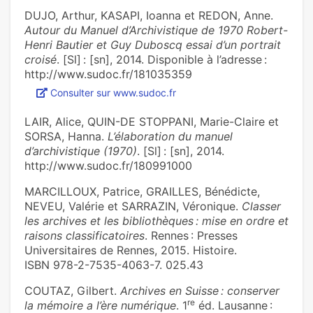
DUJO, Arthur, KASAPI, Ioanna et REDON, Anne.
Autour du Manuel d’Archivistique de 1970 Robert-
Henri Bautier et Guy Duboscq essai d’un portrait
croisé
. [Sl] : [sn], 2014. Disponible à l’adresse :
http://www.sudoc.fr/181035359
Consulter sur www.sudoc.fr
LAIR, Alice, QUIN-DE STOPPANI, Marie-Claire et
SORSA, Hanna.
L’élaboration du manuel
d’archivistique (1970)
. [Sl] : [sn], 2014.
http://www.sudoc.fr/180991000
MARCILLOUX, Patrice, GRAILLES, Bénédicte,
NEVEU, Valérie et SARRAZIN, Véronique.
Classer
les archives et les bibliothèques : mise en ordre et
raisons classificatoires
. Rennes : Presses
Universitaires de Rennes, 2015. Histoire.
ISBN 978-2-7535-4063-7. 025.43
COUTAZ, Gilbert.
Archives en Suisse : conserver
r
e
la mémoire a l’ère numérique
. 1
éd. Lausanne :