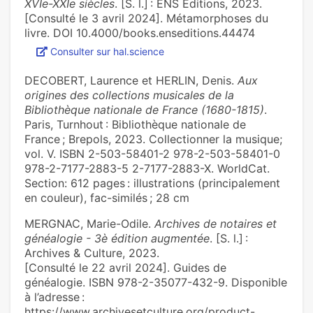
XVIe-XXIe siècles
. [S. l.] : ENS Éditions, 2023.
[Consulté le 3 avril 2024]. Métamorphoses du
livre. DOI 10.4000/books.enseditions.44474
Consulter sur hal.science
DECOBERT, Laurence et HERLIN, Denis.
Aux
origines des collections musicales de la
Bibliothèque nationale de France (1680-1815)
.
Paris, Turnhout : Bibliothèque nationale de
France ; Brepols, 2023. Collectionner la musique;
vol. V. ISBN 2-503-58401-2 978-2-503-58401-0
978-2-7177-2883-5 2-7177-2883-X. WorldCat.
Section: 612 pages : illustrations (principalement
en couleur), fac-similés ; 28 cm
MERGNAC, Marie-Odile.
Archives de notaires et
généalogie - 3è édition augmentée
. [S. l.] :
Archives & Culture, 2023.
[Consulté le 22 avril 2024]. Guides de
généalogie. ISBN 978-2-35077-432-9. Disponible
à l’adresse :
https://www.archivesetculture.org/product-