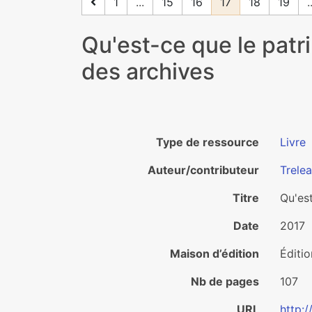
1
...
15
16
17
18
19
.
Qu'est-ce que le patr
des archives
Type de ressource
Livre
Auteur/contributeur
Trelea
Titre
Qu'es
Date
2017
Maison d’édition
Éditio
Nb de pages
107
URL
http: