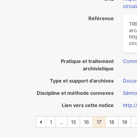
circul
Référence
TR
arc
htt
cir
Pratique et traitement
Commu
archivistique
Type et support d’archives
Docum
Discipline et méthode connexes
Sémio
Lien vers cette notice
http:
1
...
15
16
17
18
19
.