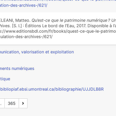
ation-des-archives-/621/
ELEANI, Matteo.
Qu’est-ce que le patrimoine numérique ? Un
hives
. [S. l.] : Éditions Le bord de l’Eau, 2017. Disponible à l’
p://www.editionsbdl.com/fr/books/quest-ce-que-le-patrim
culation-des-archives-/621/
nication, valorisation et exploitation
ents numériques
tique
//bibliopiaf.ebsi.umontreal.ca/bibliographie/UJJDLB8R
..
365