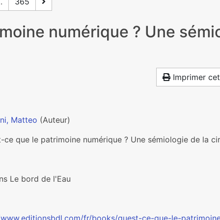
..
365
imoine numérique ? Une sémiol
Imprimer cet
ni, Matteo
(Auteur)
t-ce que le patrimoine numérique ? Une sémiologie de la cir
ns Le bord de l'Eau
//www.editionsbdl.com/fr/books/quest-ce-que-le-patrimoin