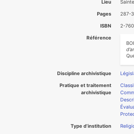
Lieu
Saint
Pages
287-
ISBN
2-760
Référence
BOI
d’a
Qué
Discipline archivistique
Législ
Pratique et traitement
Classi
archivistique
Commu
Descri
Évalua
Protec
Type d’institution
Religi