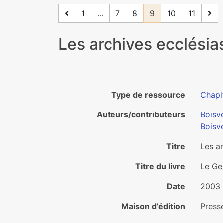
1
...
7
8
9
10
11
Les archives ecclésia
Type de ressource
Chapit
Auteurs/contributeurs
Boisv
Boisve
Titre
Les ar
Titre du livre
Le Ge
Date
2003
Maison d’édition
Press