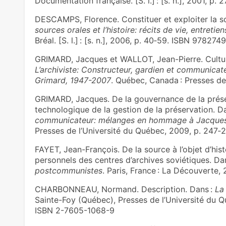
Documentation française. [S. l.] : [s. n.], 2001, p.
DESCAMPS, Florence. Constituer et exploiter la so
sources orales et l’histoire: récits de vie, entreti
Bréal. [S. l.] : [s. n.], 2006, p. 40‑59. ISBN 97827
GRIMARD, Jacques et WALLOT, Jean-Pierre. Cultur
L’archiviste: Constructeur, gardien et communic
Grimard, 1947-2007
. Québec, Canada : Presses de
GRIMARD, Jacques. De la gouvernance de la préser
technologique de la gestion de la préservation. D
communicateur: mélanges en hommage à Jacques
Presses de l’Université du Québec, 2009, p. 247‑
FAYET, Jean-François. De la source à l’objet d’hist
personnels des centres d’archives soviétiques. Da
postcommunistes
. Paris, France : La Découverte
CHARBONNEAU, Normand. Description. Dans :
La
Sainte-Foy (Québec), Presses de l’Université du Québe
ISBN 2-7605-1068-9