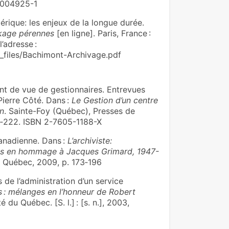
11-004925-1
ique: les enjeux de la longue durée.
kage pérennes
[en ligne]. Paris, France :
’adresse :
s_files/Bachimont-Archivage.pdf
int de vue de gestionnaires. Entrevues
Pierre Côté. Dans :
Le Gestion d’un centre
on
. Sainte-Foy (Québec), Presses de
 209‑222. ISBN 2-7605-1188-X
anadienne. Dans :
L’archiviste:
es en hommage à Jacques Grimard, 1947-
u Québec, 2009, p. 173‑196
de l’administration d’un service
s : mélanges en l’honneur de Robert
 du Québec. [S. l.] : [s. n.], 2003,