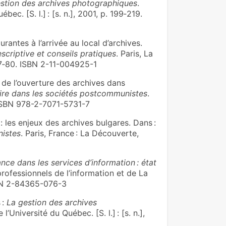
stion des archives photographiques
.
ec. [S. l.] : [s. n.], 2001, p. 199‑219.
antes à l’arrivée au local d’archives.
scriptive et conseils pratiques
. Paris, La
. 77‑80. ISBN 2-11-004925-1
 de l’ouverture des archives dans
oire dans les sociétés postcommunistes
.
 ISBN 978-2-7071-5731-7
 les enjeux des archives bulgares. Dans :
nistes
. Paris, France : La Découverte,
ance dans les services d’information : état
 professionnels de l’information et de La
ISBN 2-84365-076-3
 :
La gestion des archives
’Université du Québec. [S. l.] : [s. n.],