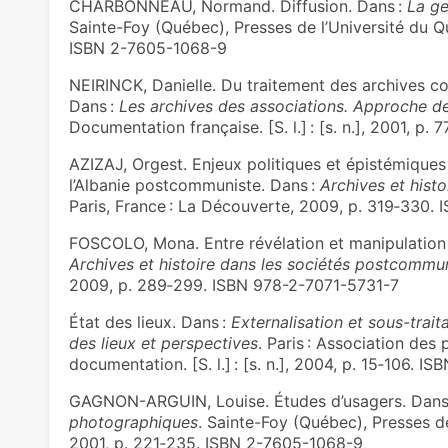
CHARBONNEAU, Normand. Diffusion. Dans :
La ge
Sainte-Foy (Québec), Presses de l’Université du Québ
ISBN 2-7605-1068-9
NEIRINCK, Danielle. Du traitement des archives cour
Dans :
Les archives des associations. Approche de
Documentation française. [S. l.] : [s. n.], 2001, p
AZIZAJ, Orgest. Enjeux politiques et épistémiques
l’Albanie postcommuniste. Dans :
Archives et hist
Paris, France : La Découverte, 2009, p. 319‑330.
FOSCOLO, Mona. Entre révélation et manipulation :
Archives et histoire dans les sociétés postcommu
2009, p. 289‑299. ISBN 978-2-7071-5731-7
État des lieux. Dans :
Externalisation et sous-trait
des lieux et perspectives
. Paris : Association des
documentation. [S. l.] : [s. n.], 2004, p. 15‑106. 
GAGNON-ARGUIN, Louise. Études d’usagers. Dans
photographiques
. Sainte-Foy (Québec), Presses de l
2001, p. 221‑235. ISBN 2-7605-1068-9