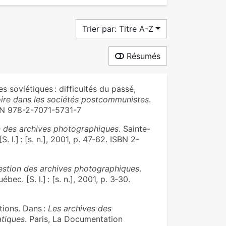
Trier par: Titre A-Z
Résumés
soviétiques : difficultés du passé,
oire dans les sociétés postcommunistes
.
SBN 978-2-7071-5731-7
n des archives photographiques
. Sainte-
 l.] : [s. n.], 2001, p. 47‑62. ISBN 2-
estion des archives photographiques
.
ec. [S. l.] : [s. n.], 2001, p. 3‑30.
tions. Dans :
Les archives des
atiques
. Paris, La Documentation