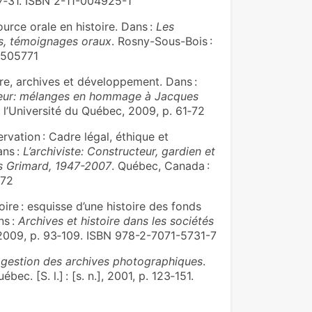
 27‑31. ISBN 2-11-004925-1
urce orale en histoire. Dans :
Les
ens, témoignages oraux
. Rosny-Sous-Bois :
49505771
e, archives et développement. Dans :
ateur: mélanges en hommage à Jacques
 l’Université du Québec, 2009, p. 61‑72
vation : Cadre légal, éthique et
ans :
L’archiviste: Constructeur, gardien et
 Grimard, 1947-2007
. Québec, Canada :
272
oire : esquisse d’une histoire des fonds
ns :
Archives et histoire dans les sociétés
, 2009, p. 93‑109. ISBN 978-2-7071-5731-7
 gestion des archives photographiques
.
c. [S. l.] : [s. n.], 2001, p. 123‑151.