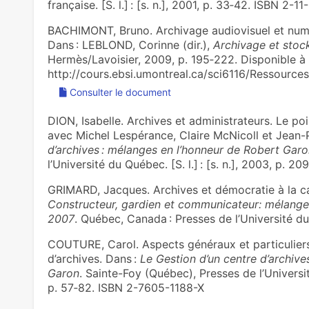
française. [S. l.] : [s. n.], 2001, p. 33‑42. ISBN 2-
BACHIMONT, Bruno. Archivage audiovisuel et numér
Dans : LEBLOND, Corinne (dir.),
Archivage et stoc
Hermès/Lavoisier, 2009, p. 195‑222. Disponible à l
http://cours.ebsi.umontreal.ca/sci6116/Ressource
Consulter le document
DION, Isabelle. Archives et administrateurs. Le po
avec Michel Lespérance, Claire McNicoll et Jean-
d’archives : mélanges en l’honneur de Robert Gar
l’Université du Québec. [S. l.] : [s. n.], 2003, p.
GRIMARD, Jacques. Archives et démocratie à la c
Constructeur, gardien et communicateur: mélang
2007
. Québec, Canada : Presses de l’Université d
COUTURE, Carol. Aspects généraux et particuliers 
d’archives. Dans :
Le Gestion d’un centre d’archive
Garon
. Sainte-Foy (Québec), Presses de l’Université
p. 57‑82. ISBN 2-7605-1188-X