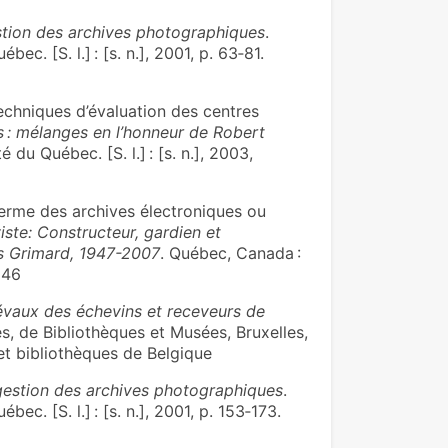
stion des archives photographiques
.
c. [S. l.] : [s. n.], 2001, p. 63‑81.
echniques d’évaluation des centres
s : mélanges en l’honneur de Robert
 du Québec. [S. l.] : [s. n.], 2003,
erme des archives électroniques ou
viste: Constructeur, gardien et
 Grimard, 1947-2007
. Québec, Canada :
246
iévaux des échevins et receveurs de
s, de Bibliothèques et Musées, Bruxelles,
es et bibliothèques de Belgique
gestion des archives photographiques
.
ec. [S. l.] : [s. n.], 2001, p. 153‑173.