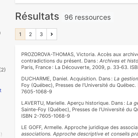
Résultats
96 ressources
)
1
2
3
PROZOROVA-THOMAS, Victoria. Accès aux archives 
contradictions du présent. Dans :
Archives et hist
Paris, France : La Découverte, 2009, p. 33‑63. I
(2)
DUCHARME, Daniel. Acquisition. Dans :
La gestio
Foy (Québec), Presses de l’Université du Québec. [S.
t
7605-1068-9
LAVERTU, Marielle. Aperçu historique. Dans :
La g
Sainte-Foy (Québec), Presses de l’Université du Québ
ISBN 2-7605-1068-9
LE GOFF, Armelle. Approche juridique des associa
associations. Approche descriptive et conseils pr
5)