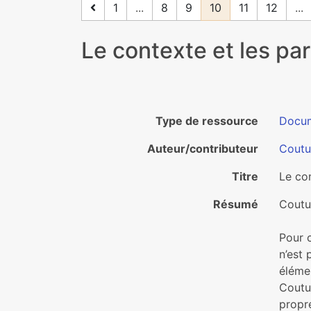
1
...
8
9
10
11
12
...
Le contexte et les part
Type de ressource
Docu
Auteur/contributeur
Coutu
Titre
Le con
Résumé
Coutur
Pour c
n’est 
élémen
Coutur
propre