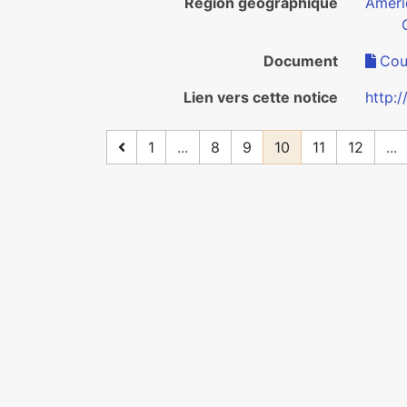
Région géographique
Améri
Document
Cout
Lien vers cette notice
http:
1
...
8
9
10
11
12
...