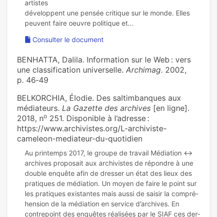
artistes
développent une pensée critique sur le monde. Elles
Consulter le document
BENHATTA, Dalila. Information sur le Web : vers
une classification universelle.
Archimag
. 2002,
p. 46‑49
BELKORCHIA, Élodie. Des sal­tim­ban­ques aux
média­teurs.
La Gazette des archives
[en ligne].
o
2018, n
251. Disponible à l’adresse :
https://www.archivistes.org/L-archiviste-
cameleon-mediateur-du-quotidien
Au prin­temps 2017, le groupe de tra­vail Médiation ↔
archi­ves pro­po­sait aux archi­vis­tes de répon­dre à une
double enquête afin de dres­ser un état des lieux des
pra­ti­ques de média­tion. Un moyen de faire le point sur
les pra­ti­ques exis­tan­tes mais aussi de saisir la com­pré­
hen­sion de la média­tion en ser­vice d’archi­ves. En
contre­point des enquê­tes réa­li­sées par le SIAF ces der­