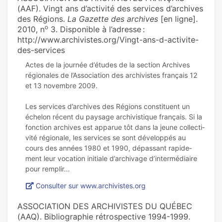
(AAF). Vingt ans d’activité des services d’archives
des Régions.
La Gazette des archives
[en ligne].
o
2010, n
3. Disponible à l’adresse :
http://www.archivistes.org/Vingt-ans-d-activite-
des-services
Actes de la journée d’études de la section Archives
régionales de l’Association des archivistes français 12
et 13 novembre 2009.
Les ser­vi­ces d’archi­ves des Régions cons­ti­tuent un
échelon récent du pay­sage archi­vis­ti­que fran­çais. Si la
fonc­tion archi­ves est appa­rue tôt dans la jeune col­lec­ti­
vité régio­nale, les ser­vi­ces se sont déve­lop­pés au
cours des années 1980 et 1990, dépas­sant rapi­de­
ment leur voca­tion ini­tiale d’archi­vage d’inter­mé­diaire
Consulter sur www.archivistes.org
ASSOCIATION DES ARCHIVISTES DU QUÉBEC
(AAQ). Bibliographie rétrospective 1994-1999.