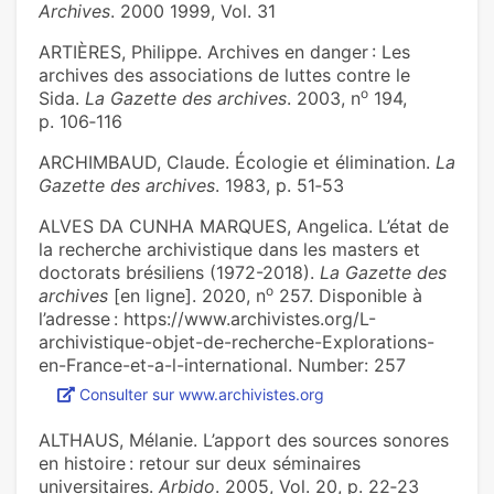
Archives
. 2000 1999, Vol. 31
ARTIÈRES, Philippe. Archives en danger : Les
archives des associations de luttes contre le
o
Sida.
La Gazette des archives
. 2003, n
194,
p. 106‑116
ARCHIMBAUD, Claude. Écologie et élimination.
La
Gazette des archives
. 1983, p. 51‑53
ALVES DA CUNHA MARQUES, Angelica. L’état de
la recher­che archi­vis­ti­que dans les mas­ters et
doc­to­rats bré­si­liens (1972-2018).
La Gazette des
o
archives
[en ligne]. 2020, n
257. Disponible à
l’adresse : https://www.archivistes.org/L-
archivistique-objet-de-recherche-Explorations-
en-France-et-a-l-international. Number: 257
Consulter sur www.archivistes.org
ALTHAUS, Mélanie. L’apport des sources sonores
en histoire : retour sur deux séminaires
universitaires.
Arbido
. 2005, Vol. 20, p. 22‑23