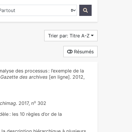
ercher dans...
Trier par: Titre A-Z
Résumés
lyse des processus : l’exemple de la
 Gazette des archives
[en ligne]. 2012,
o
chimag
. 2017, n
302
e : les 10 règles d’or de la
 la description hiérarchique à plusieurs