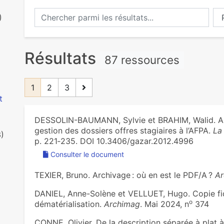
Chercher parmi les résultats...
Ch
)
Résultats
87 ressources
1
2
3
t
DESSOLIN-BAUMANN, Sylvie et BRAHIM, Walid. Ana
gestion des dossiers offres stagiaires à l’AFPA.
La
3)
p. 221‑235. DOI 10.3406/gazar.2012.4996
Consulter le document
TEXIER, Bruno. Archivage : où en est le PDF/A ?
Ar
DANIEL, Anne-Solène et VELLUET, Hugo. Copie fidèl
o
dématérialisation.
Archimag
. Mai 2024, n
374
CONNE, Olivier. De la description séparée à plat à