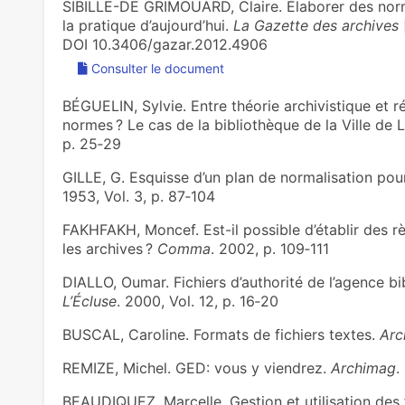
SIBILLE-DE GRIMOÜARD, Claire. Élaborer des norm
la pratique d’aujourd’hui.
La Gazette des archives
DOI 10.3406/gazar.2012.4906
Consulter le document
BÉGUELIN, Sylvie. Entre théorie archivistique et r
normes ? Le cas de la bibliothèque de la Ville d
p. 25‑29
GILLE, G. Esquisse d’un plan de normalisation pou
1953, Vol. 3, p. 87‑104
FAKHFAKH, Moncef. Est-il possible d’établir des 
les archives ?
Comma
. 2002, p. 109‑111
DIALLO, Oumar. Fichiers d’authorité de l’agence b
L’Écluse
. 2000, Vol. 12, p. 16‑20
BUSCAL, Caroline. Formats de fichiers textes.
Arc
REMIZE, Michel. GED: vous y viendrez.
Archimag
.
BEAUDIQUEZ, Marcelle. Gestion et utilisation des f