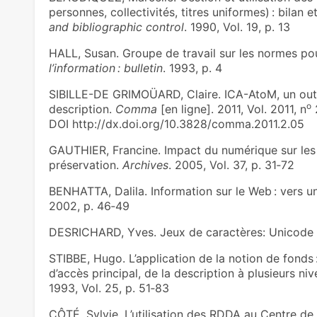
personnes, collectivités, titres uniformes) : bilan 
and bibliographic control
. 1990, Vol. 19, p. 13
HALL, Susan. Groupe de travail sur les normes po
l’information : bulletin
. 1993, p. 4
SIBILLE-DE GRIMOÜARD, Claire. ICA-AtoM, un outi
o
description.
Comma
[en ligne]. 2011, Vol. 2011, n
2
DOI http://dx.doi.org/10.3828/comma.2011.2.05
GAUTHIER, Francine. Impact du numérique sur les 
préservation.
Archives
. 2005, Vol. 37, p. 31‑72
BENHATTA, Dalila. Information sur le Web : vers un
2002, p. 46‑49
DESRICHARD, Yves. Jeux de caractères: Unicode a
STIBBE, Hugo. L’application de la notion de fonds :
d’accès principal, de la description à plusieurs ni
1993, Vol. 25, p. 51‑83
CÔTÉ, Sylvie. L’utilisation des RDDA au Centre de