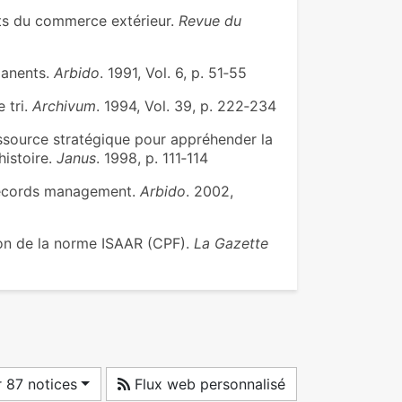
ts du commerce extérieur.
Revue du
manents.
Arbido
. 1991, Vol. 6, p. 51‑55
 tri.
Archivum
. 1994, Vol. 39, p. 222‑234
ssource stratégique pour appréhender la
histoire.
Janus
. 1998, p. 111‑114
records management.
Arbido
. 2002,
on de la norme ISAAR (CPF).
La Gazette
 87 notices
Flux web personnalisé