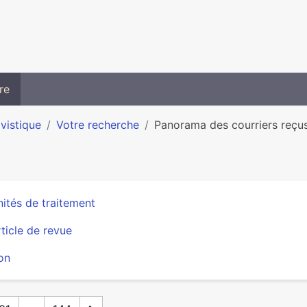
re
ivistique
Votre recherche
Panorama des cour­riers reçus 
ités de traitement
ticle de revue
on