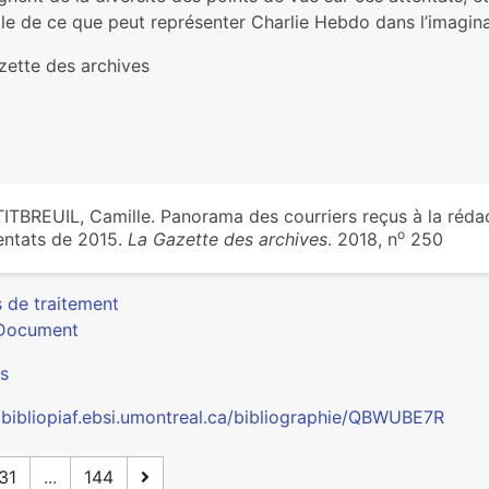
­ple de ce que peut repré­sen­ter Charlie Hebdo dans l’ima­gi­nair
zette des archives
ITBREUIL, Camille. Panorama des cour­riers reçus à la rédac
o
en­tats de 2015.
La Gazette des archives
. 2018, n
250
s de traitement
Document
s
//bibliopiaf.ebsi.umontreal.ca/bibliographie/QBWUBE7R
31
...
144