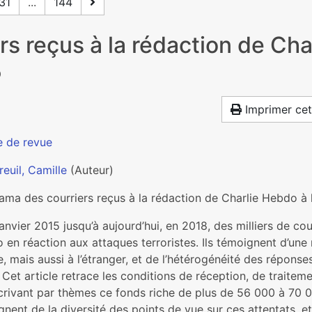
31
...
144
s reçus à la rédac­tion de Cha
5
Imprimer cet
e de revue
reuil, Camille
(Auteur)
ma des cour­riers reçus à la rédac­tion de Charlie Hebdo à l
an­vier 2015 jusqu’à aujourd’hui, en 2018, des mil­liers de cour
en réac­tion aux atta­ques ter­ro­ris­tes. Ils témoi­gnent d’une m
, mais aussi à l’étranger, et de l’hété­ro­gé­néité des répon­s
 Cet arti­cle retrace les condi­tions de récep­tion, de trai­te­m
ri­vant par thèmes ce fonds riche de plus de 56 000 à 70 0
gnent de la diver­sité des points de vue sur ces atten­tats, et