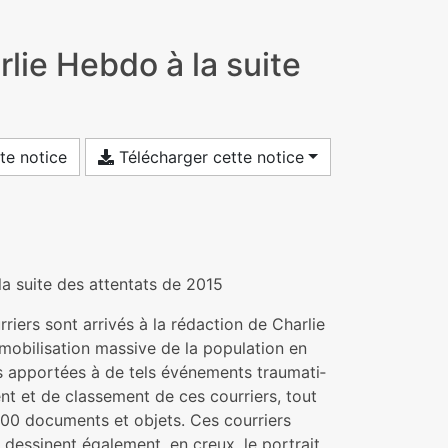
rlie Hebdo à la suite
te notice
Télécharger cette notice
a suite des atten­tats de 2015
­riers sont arri­vés à la rédac­tion de Charlie
obi­li­sa­tion mas­sive de la popu­la­tion en
es appor­tées à de tels événements trau­ma­ti­
ent et de clas­se­ment de ces cour­riers, tout
00 docu­ments et objets. Ces cour­riers
 des­si­nent également, en creux, le por­trait