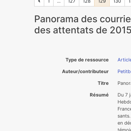
1
...
127
128
129
130
1
Panorama des cour­rier
des atten­tats de 201
Type de ressource
Articl
Auteur/contributeur
Petitb
Titre
Panora
Résumé
Du 7 j
Hebdo 
France
sants.
en déc
témoi­