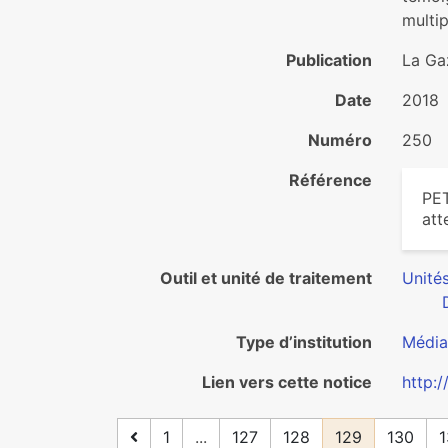
mul­ti
Publication
La Ga
Date
2018
Numéro
250
Référence
PET
att
Outil et unité de traitement
Unité
Type d’institution
Média
Lien vers cette notice
http:
1
...
127
128
129
130
1