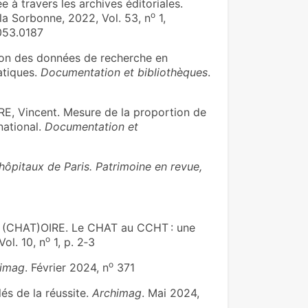
e à travers les archives éditoriales.
o
 la Sorbonne, 2022, Vol. 53, n
1,
053.0187
tion des données de recherche en
atiques.
Documentation et bibliothèques
.
E, Vincent. Mesure de la proportion de
national.
Documentation et
hôpitaux de Paris. Patrimoine en revue,
(CHAT)OIRE. Le CHAT au CCHT : une
o
Vol. 10, n
1, p. 2‑3
o
imag
. Février 2024, n
371
és de la réussite.
Archimag
. Mai 2024,