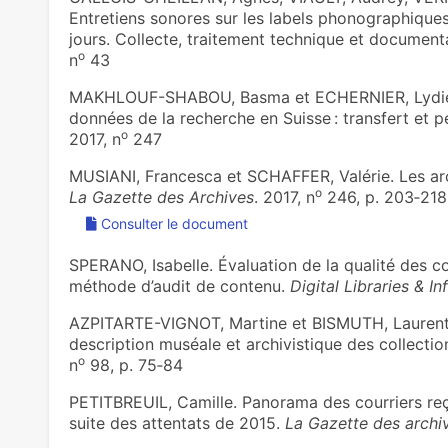
Entretiens sonores sur les labels phonographique
jours. Collecte, traitement technique et document
o
n
43
MAKHLOUF-SHABOU, Basma et ECHERNIER, Lydie. L
don­nées de la recher­che en Suisse : trans­fert et pé
o
2017, n
247
MUSIANI, Francesca et SCHAFFER, Valérie. Les arc
o
La Gazette des Archives
. 2017, n
246, p. 203‑218
Consulter le document
SPERANO, Isabelle. Évaluation de la qualité des c
méthode d’audit de contenu.
Digital Libraries & I
AZPITARTE-VIGNOT, Martine et BISMUTH, Laurent.
description muséale et archivistique des collectio
o
n
98, p. 75‑84
PETITBREUIL, Camille. Panorama des cour­riers reç
suite des atten­tats de 2015.
La Gazette des archi