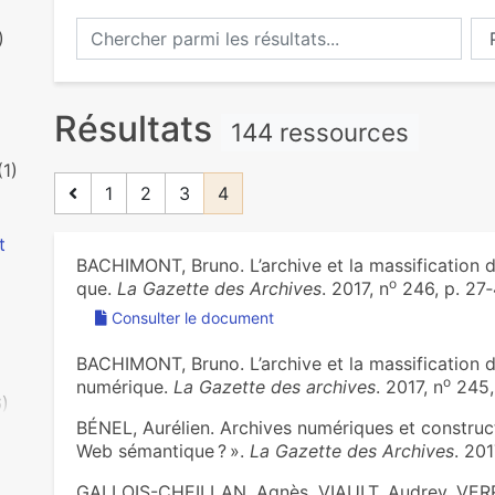
Chercher parmi les résultats...
Ch
)
Résultats
144 ressources
(1)
1
2
3
4
t
BACHIMONT, Bruno. L’archive et la mas­si­fi­ca­tion d
o
que.
La Gazette des Archives
. 2017, n
246, p. 27
Consulter le document
BACHIMONT, Bruno. L’archive et la massification d
o
numérique.
La Gazette des archives
. 2017, n
245,
6)
BÉNEL, Aurélien. Archives numériques et constru
Web sémantique ? ».
La Gazette des Archives
. 201
GALLOIS-CHEILLAN, Agnès, VIAULT, Audrey, VER