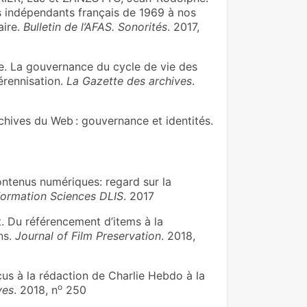
s indépendants français de 1969 à nos
aire.
Bulletin de l’AFAS. Sonorités
. 2017,
a gou­ver­nance du cycle de vie des
ren­ni­sa­tion.
La Gazette des archives
.
hives du Web : gouvernance et identités.
ontenus numériques: regard sur la
nformation Sciences DLIS
. 2017
 Du référencement d’items à la
ns.
Journal of Film Preservation
. 2018,
us à la rédac­tion de Charlie Hebdo à la
o
ves
. 2018, n
250