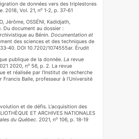
gration de données vers des triplestores
o
e
. 2018, Vol. 21, n
1‑2, p. 37‑61
 Jérôme, OSSÉNI, Kadidjath,
 Du document au dossier :
chivistique au Bénin.
Documentation et
cement des sciences et des techniques de
 33‑40. DOI 10.7202/1074555ar. Érudit
ue publique de la donnée.
La revue
o
2021 2020, n
56, p. 2. La revue
et réalisée par l’Institut de recherche
 Francis Balle, professeur à l’Université
lution et de défis. L’acquisition des
 BIBLIOTHÈQUE ET ARCHIVES NATIONALES
o
nales du Québec
. 2021, n
106, p. 18‑19