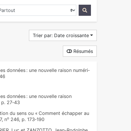
ercher dans...
Trier par: Date croissante
Résumés
es don­nées : une nou­velle raison numé­ri­
‑46
es données : une nouvelle raison
 p. 27‑43
ction du sens ou « Comment échapper au
o
7, n
246, p. 173‑190
RIER, Luc et ZANZOTTO, Jean-Rodolphe.