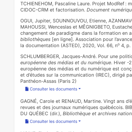
TCHIENEHOM, Pascaline Laure. Projet ModRef : mi
CIDOC-CRM et factorisation.
Document numériqu
OGUI, Jupiter, SOUNNOUVOU, Etienne, AZANMAVO,
MAHOUSSI, Wenceslas et MÊGNIGBETO, Eustache.
changement de paradigme dans la formation en ar
bibliothèques
[en ligne]. Association pour l’avan
o
la documentation (ASTED), 2020, Vol. 66, n
4, p.
SCHLUMBERGER, Jacques-André. Pour une politiq
européenne des médias et du numérique
. Hiver -
européenne des médias et du numérique est conçue 
et d’études sur la communication (IREC), dirigé par
Panthéon-Assas (Paris 2)
Consulter les documents
GAGNÉ, Carole et RENAUD, Martine. Vingt ans d’évo
revues et des journaux numériques québécois.
DU QUÉBEC (dir.),
Bibliothèque et archives natio
Consulter les documents