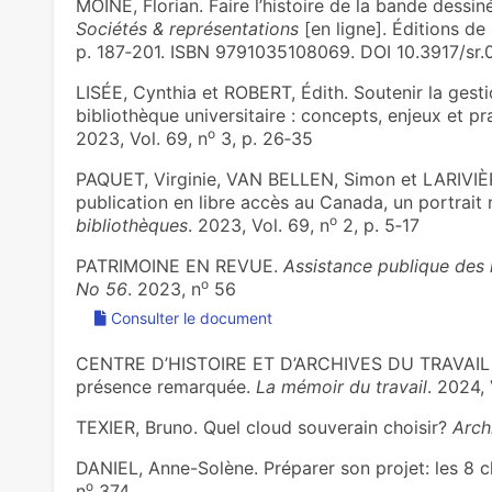
MOINE, Florian. Faire l’histoire de la bande dessiné
Sociétés & représentations
[en ligne]. Éditions de
p. 187‑201. ISBN 9791035108069. DOI 10.3917/sr.
LISÉE, Cynthia et ROBERT, Édith. Soutenir la ges
bibliothèque universitaire : concepts, enjeux et pr
o
2023, Vol. 69, n
3, p. 26‑35
PAQUET, Virginie, VAN BELLEN, Simon et LARIVIÈR
publication en libre accès au Canada, un portrait 
o
bibliothèques
. 2023, Vol. 69, n
2, p. 5‑17
PATRIMOINE EN REVUE.
Assistance publique des 
o
No 56
. 2023, n
56
Consulter le document
CENTRE D’HISTOIRE ET D’ARCHIVES DU TRAVAIL 
présence remarquée.
La mémoir du travail
. 2024, 
TEXIER, Bruno. Quel cloud souverain choisir?
Arch
DANIEL, Anne-Solène. Préparer son projet: les 8 cl
o
n
374