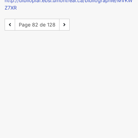
http://bibliopiaf.ebsi.umontreal.ca/bibliographie/MVKW
Z7XR
Page 82 de 128