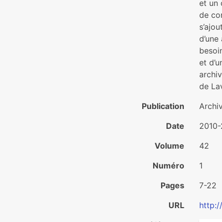
et un 
de con
s’ajo
d’une
besoi
et d’u
archiv
de Lav
Publication
Archi
Date
2010-
Volume
42
Numéro
1
Pages
7-22
URL
http: