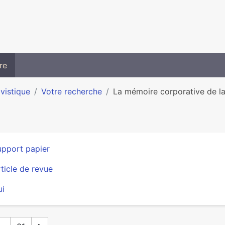
re
ivistique
Votre recherche
La mémoire corporative de la V
upport papier
ticle de revue
ui