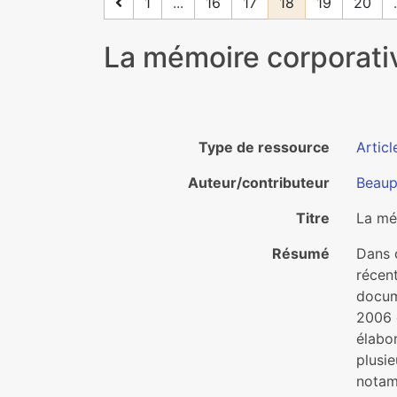
1
...
16
17
18
19
20
.
La mémoire corporative
Type de ressource
Articl
Auteur/contributeur
Beaup
Titre
La mém
Résumé
Dans c
récent
docume
2006 
élabo
plusie
notam