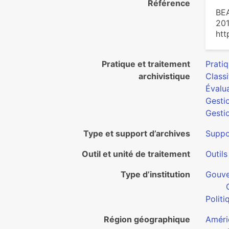
Référence
BEA
201
htt
Pratique et traitement
Pratiq
archivistique
Classi
Évalua
Gestio
Gesti
Type et support d’archives
Suppo
Outil et unité de traitement
Outils
Type d’institution
Gouv
Politi
Région géographique
Améri