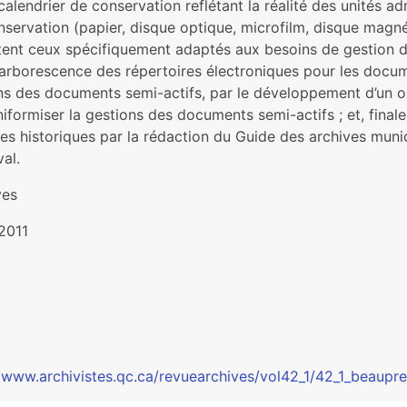
calendrier de conservation reflétant la réalité des unités a
servation (papier, disque optique, microfilm, disque magnétiq
utent ceux spécifiquement adaptés aux besoins de gestion d
 arborescence des répertoires électroniques pour les docu
ns des documents semi-actifs, par le développement d’un o
niformiser la gestions des documents semi-actifs ; et, fin
es historiques par la rédaction du Guide des archives munici
al.
ves
2011
//www.archivistes.qc.ca/revuearchives/vol42_1/42_1_beaupre