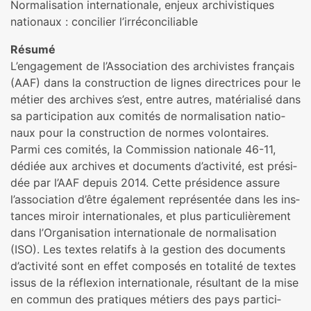
Normalisation inter­na­tio­nale, enjeux archi­vis­ti­ques
natio­naux : conci­lier l’irré­conci­lia­ble
Résumé
L’enga­ge­ment de l’Association des archi­vis­tes fran­çais
(AAF) dans la cons­truc­tion de lignes direc­tri­ces pour le
métier des archi­ves s’est, entre autres, maté­ria­lisé dans
sa par­ti­ci­pa­tion aux comi­tés de nor­ma­li­sa­tion natio­
naux pour la cons­truc­tion de normes volon­tai­res.
Parmi ces comi­tés, la Commission natio­nale 46-11,
dédiée aux archi­ves et docu­ments d’acti­vité, est pré­si­
dée par l’AAF depuis 2014. Cette pré­si­dence assure
l’asso­cia­tion d’être également repré­sen­tée dans les ins­
tan­ces miroir inter­na­tio­na­les, et plus par­ti­cu­liè­re­ment
dans l’Organisation inter­na­tio­nale de nor­ma­li­sa­tion
(ISO). Les textes rela­tifs à la ges­tion des docu­ments
d’acti­vité sont en effet com­po­sés en tota­lité de textes
issus de la réflexion inter­na­tio­nale, résul­tant de la mise
en commun des pra­ti­ques métiers des pays par­ti­ci­