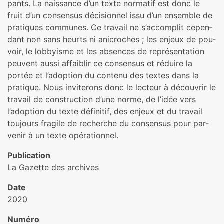
pants. La nais­sance d’un texte nor­ma­tif est donc le
fruit d’un consen­sus déci­sion­nel issu d’un ensem­ble de
pra­ti­ques com­mu­nes. Ce tra­vail ne s’accom­plit cepen­
dant non sans heurts ni ani­cro­ches ; les enjeux de pou­
voir, le lob­byisme et les absen­ces de repré­sen­ta­tion
peu­vent aussi affai­blir ce consen­sus et réduire la
portée et l’adop­tion du contenu des textes dans la
pra­ti­que. Nous invi­te­rons donc le lec­teur à décou­vrir le
tra­vail de cons­truc­tion d’une norme, de l’idée vers
l’adop­tion du texte défi­ni­tif, des enjeux et du tra­vail
tou­jours fra­gile de recher­che du consen­sus pour par­
ve­nir à un texte opé­ra­tion­nel.
Publication
La Gazette des archives
Date
2020
Numéro