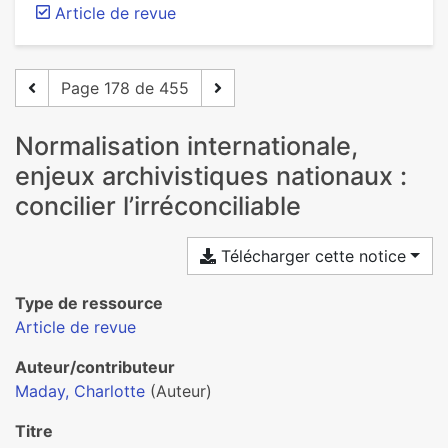
Article de revue
Page 178 de 455
Normalisation inter­na­tio­nale,
enjeux archi­vis­ti­ques natio­naux :
conci­lier l’irré­conci­lia­ble
Télécharger cette notice
Type de ressource
Article de revue
Auteur/contributeur
Maday, Charlotte
(Auteur)
Titre