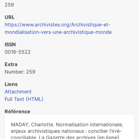
259
URL
https://www.archivistes.org/Archivistique-et-
mondialisation-vers-une-archivistique-monde
ISSN
0016-5522
Extra
Number: 259
Liens
Attachment
Full Text (HTML)
Référence
MADAY, Charlotte. Normalisation inter­na­tio­nale,
enjeux archi­vis­ti­ques natio­naux : conci­lier l’irré­
conci­lia­ble.
La Gazette des archives
[en ligne].