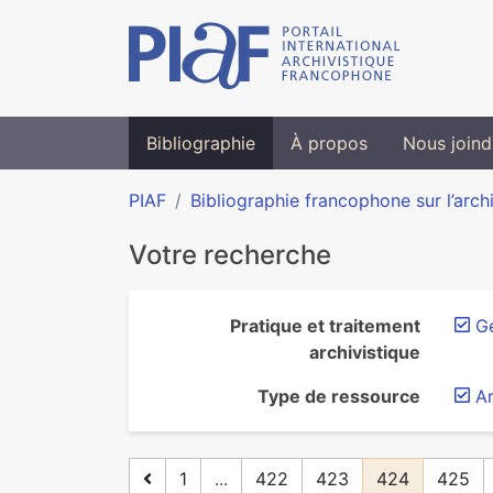
Bibliographie
À propos
Nous joind
PIAF
Bibliographie francophone sur l’arch
Votre recherche
Pratique et traitement
G
archivistique
Type de ressource
Ar
1
...
422
423
424
425