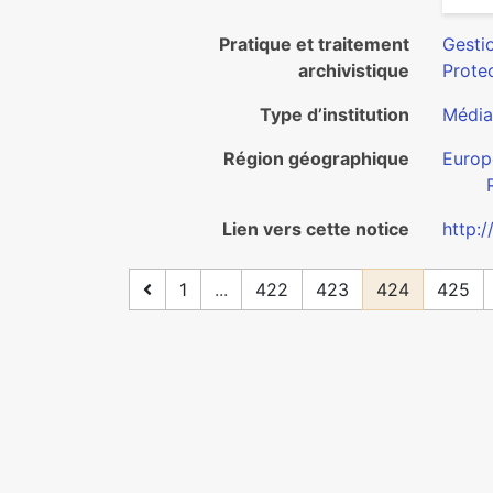
Pratique et traitement
Gesti
archivistique
Protec
Type d’institution
Média
Région géographique
Europ
Lien vers cette notice
http:/
1
...
422
423
424
425