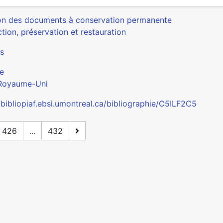
on des documents à conservation permanente
tion, préservation et restauration
s
e
Royaume-Uni
/bibliopiaf.ebsi.umontreal.ca/bibliographie/C5ILF2C5
426
...
432