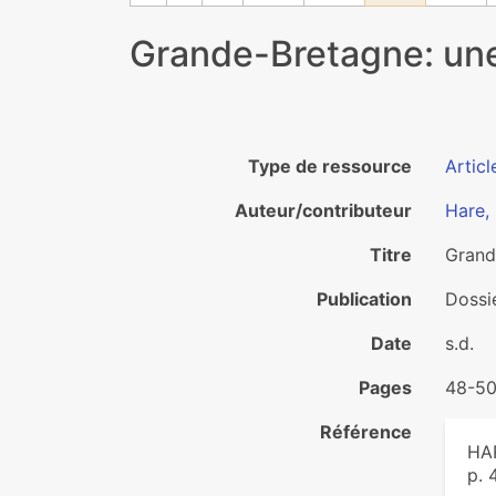
Grande-Bretagne: une
Type de ressource
Articl
Auteur/contributeur
Hare,
Titre
Grand
Publication
Dossie
Date
s.d.
Pages
48-5
Référence
HAR
p. 