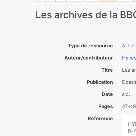
Les archives de la BB
Type de ressource
Articl
Auteur/contributeur
Hynes
Titre
Les a
Publication
Dossie
Date
s.d.
Pages
47-48
Référence
HYN
p. 