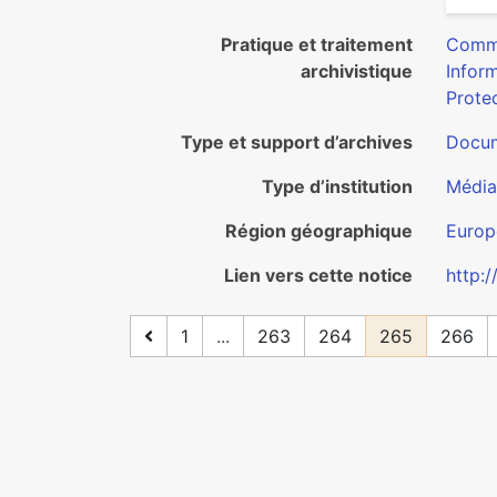
Pratique et traitement
Commu
archivistique
Inform
Protec
Type et support d’archives
Docum
Type d’institution
Média
Région géographique
Europ
Lien vers cette notice
http:
1
...
263
264
265
266