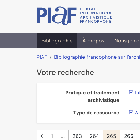
Bibliographie
À propos
Nous joind
PIAF
Bibliographie francophone sur l’arch
Votre recherche
Pratique et traitement
In
archivistique
Type de ressource
Ar
1
...
263
264
265
266