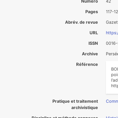
Numéro
42
Pages
117-1
Abrév. de revue
Gazet
URL
https
ISSN
0016
Archive
Pers
Référence
BOI
poi
l’a
htt
Pratique et traitement
Commu
archivistique