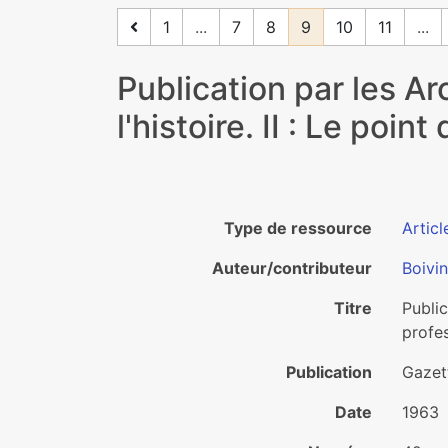
1
...
7
8
9
10
11
...
Publication par les A
l'histoire. II : Le poi
Type de ressource
Articl
Auteur/contributeur
Boivin
Titre
Public
profe
Publication
Gazet
Date
1963