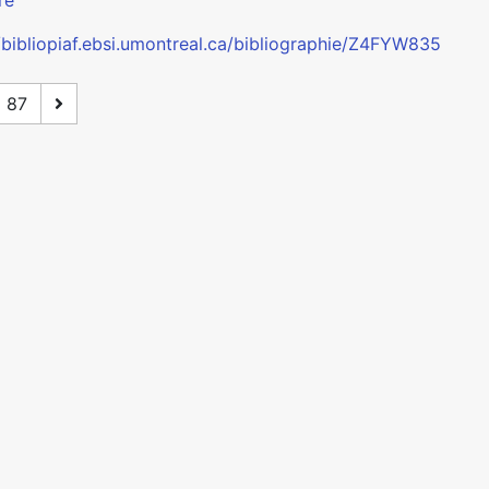
re
//bibliopiaf.ebsi.umontreal.ca/bibliographie/Z4FYW835
87