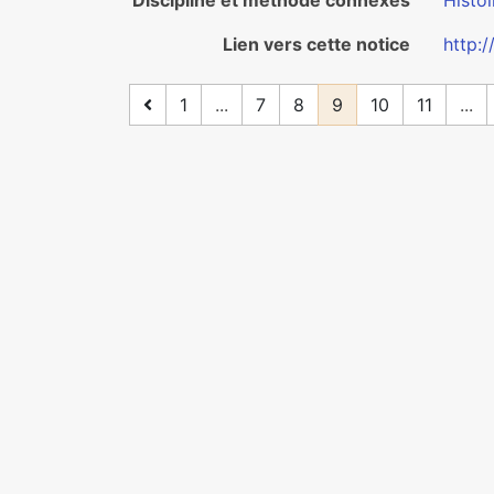
Discipline et méthode connexes
Histoi
Lien vers cette notice
http:
1
...
7
8
9
10
11
...