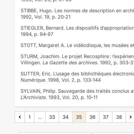
STIBBE, Hugo. Les normes de description en archi
1992, Vol. 19, p. 20‑21
STIEGLER, Bernard. Les dispositifs d’appropriation:
1994, p. 94‑97
STOTT, Margaret A. Le vidéodisque, les musées et 
STURM, Joachim. Le projet Recosphire : l’expérie
Villingen.
La Gazette des archives
. 1992, p. 303‑3
SUTTER, Eric. L’usage des bibliothèques électron
Numérique
. 1998, Vol. 2, p. 133‑144
SYLVAIN, Philip. Sauvegarde des traités conclus 
L’Archiviste
. 1993, Vol. 20, p. 10‑11
1
...
33
34
35
36
37
38