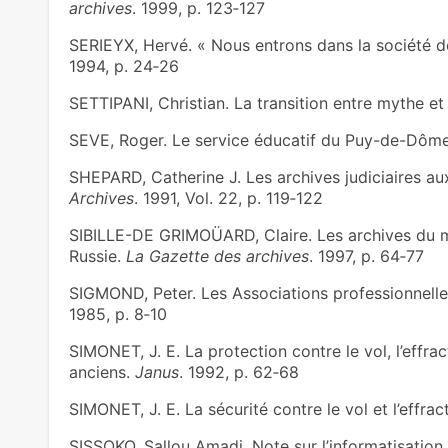
archives
. 1999, p. 123‑127
SERIEYX, Hervé. « Nous entrons dans la société de 
1994, p. 24‑26
SETTIPANI, Christian. La transition entre mythe et 
SEVE, Roger. Le service éducatif du Puy-de-Dôm
SHEPARD, Catherine J. Les archives judiciaires aux
Archives
. 1991, Vol. 22, p. 119‑122
SIBILLE-DE GRIMOÜARD, Claire. Les archives du m
Russie.
La Gazette des archives
. 1997, p. 64‑77
SIGMOND, Peter. Les Associations professionnelles
1985, p. 8‑10
SIMONET, J. E. La protection contre le vol, l’effra
anciens.
Janus
. 1992, p. 62‑68
SIMONET, J. E. La sécurité contre le vol et l’effrac
SISSOKO, Sallou Amadi. Note sur l’informatisation d