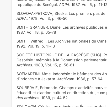
république du Sénégal.
ADPA
. 1987, Vol. 5, p. 11‑1
SLOVOVA-PETKOVA, Steska. Les premiers pas de l’
ADPA
. 1979, Vol. 3, p. 46‑50
SMITH GRANGER, Diane. Les archives publiques e
1987, Vol. 18, p. 65‑78
SMITH, Wilfred I. Les Archives nationales du Cana
1992, Vol. 19, p. 11‑13
SOCIÉTÉ HISTORIQUE DE LA GASPÉSIE (SHG). Pour
Gaspésie : mémoire à la Commission parlementaire :
Archives
. 1983, Vol. 15, p. 56‑61
SOEMARTINI, Mme. Indonésie : le bâtiment des Arc
d’Indonésie à Jakarta.
Archivum
. 1986, p. 57‑64
SOUBERVIE, Edmonde. Champs d’activités nouveau
éducatif et d’action culturel en direction du jeune
des archives
. 1989, p. 44‑52
SOUCHON, Cécile. Les principales Églises protesta