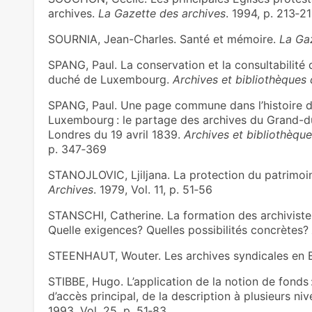
archives.
La Gazette des archives
. 1994, p. 213‑2
SOURNIA, Jean-Charles. Santé et mémoire.
La Ga
SPANG, Paul. La conservation et la consultabilit
duché de Luxembourg.
Archives et bibliothèques
SPANG, Paul. Une page commune dans l’histoire de
Luxembourg : le partage des archives du Grand-d
Londres du 19 avril 1839.
Archives et bibliothèqu
p. 347‑369
STANOJLOVIC, Ljiljana. La protection du patrimoine
Archives
. 1979, Vol. 11, p. 51‑56
STANSCHI, Catherine. La formation des archivistes 
Quelle exigences? Quelles possibilités concrètes?
STEENHAUT, Wouter. Les archives syndicales en 
STIBBE, Hugo. L’application de la notion de fonds :
d’accès principal, de la description à plusieurs ni
1993, Vol. 25, p. 51‑83