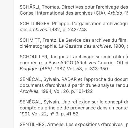
SCHÄRLI, Thomas. Directives pour l’archivage des
Conseil international des archives (CIA).
Arbido
. 
SCHILLINGER, Philippe. L’organisation archivistiq
des archives
. 1982, p. 242‑248
SCHMITT, Frantz. Le Service des archives du film 
cinématographie.
La Gazette des archives
. 1980,
SCHOULLER, Jacques. L’archivage sur microfilm 
européen : la Base ARCO (ARchives Courrier Offici
Belgique (ABB)
. 1987, Vol. 58, p. 313‑350
SENÉCAL, Sylvain. RADAR et l’approche du document
documents d’archives à partir d’une analyse renou
Archives
. 1994, Vol. 26, p. 101‑122
SENÉCAL, Sylvain. Une reflexion sur le concept d
compte du principe de provenance dans un conte
o
1991, Vol. 22, n
3, p. 41‑52
SENTILHES, Armelle. Les expositions d’archives :