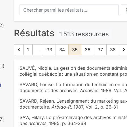
Chercher parmi les résultats...
Ch
2)
Résultats
1 513 ressources
1
...
33
34
35
36
37
38
(1)
SAUVÉ, Nicole. La gestion des documents administr
collégial québécois : une situation en constant pr
SAVARD, Louise. La formation du technicien en d
t
documents et des archives.
Archives
. 1989, Vol. 
SAVARD, Réjean. L’enseignement du marketing aux 
documentaire.
Arbido-R
. 1987, Vol. 2, p. 26‑31
SAW, Hilary. Le pré-archivage des archives ministér
7)
des archives
. 1995, p. 364‑369