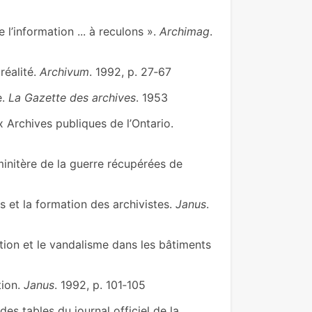
l’information ... à reculons ».
Archimag
.
réalité.
Archivum
. 1992, p. 27‑67
e.
La Gazette des archives
. 1953
 Archives publiques de l’Ontario.
initère de la guerre récupérées de
 et la formation des archivistes.
Janus
.
ction et le vandalisme dans les bâtiments
tion.
Janus
. 1992, p. 101‑105
es tables du journal officiel de la