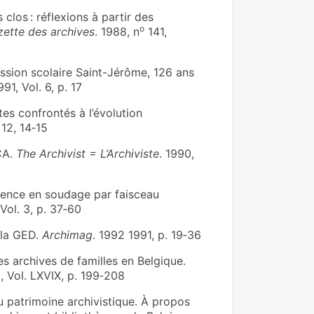
clos : réflexions à partir des
o
ette des archives
. 1988, n
141,
ssion scolaire Saint-Jérôme, 126 ans
991, Vol. 6, p. 17
es confrontés à l’évolution
. 12, 14‑15
CA.
The Archivist = L’Archiviste
. 1990,
ence en soudage par faisceau
 Vol. 3, p. 37‑60
 la GED.
Archimag
. 1992 1991, p. 19‑36
archives de familles en Belgique.
, Vol. LXVIX, p. 199‑208
atrimoine archivistique. À propos