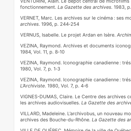
VENTURINI, Alain. Le dépôt central de microfilms 
fonctionnement.
La Gazette des archives
. 1983, p
VERNET, Marc. Les archives sur le cinéma : ses mo
archives
. 1996, p. 244‑254
VERNUS, Isabelle. Le projet Ardan en Isère.
Archi
VEZINA, Raymond. Archives et documents iconog
1984, Vol. 11, p. 8‑10
VEZINA, Raymond. Iconographie canadienne : tré
1980, Vol. 7, p. 1‑3
VEZINA, Raymond. Iconographie canadienne : trés
L’Archiviste
. 1980, Vol. 7, p. 4‑6
VIGNES-DUMAS, Claire. Le Centre des archives co
les archives audiovisuelles.
La Gazette des archiv
VILLARD, Madeleine. L’archivobus, un nouveau moye
archives des Bouche-du-Rhône.
La Gazette des a
VILLE DE QUÉBEC. Mémoire de la ville de Québec