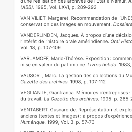
d’une réalisation des archives de l’État à Namur.
A
(ABB)
. 1995, Vol. LXVI, p. 289‑292
VAN VILIET, Margaret. Recommandation de l’UNES
conservation des images en mouvement.
Dossiers
VANDERLINDEN, Jacques. À propos d’une décisio
l’intérêt de l’histoire orale amérindienne.
Oral Hist
Vol. 18, p. 107‑109
VARLAMOFF, Marie-Thérèse. Exposition : comment 
mise en valeur du patrimoine.
Livres hebdo
. 1983,
VAUSORT, Marc. La gestion des collections du Mu
Gazette des archives
. 1998, p. 107‑112
VEGLIANTE, Gianfranca. Mémoires d’entreprises :
du travail.
La Gazette des archives
. 1995, p. 265‑
VENTABERT, Gusnard de. Représentation et explo
anciens (textes et images) : à propos d’expérience
Numérique
. 1999, Vol. 3, p. 57‑73