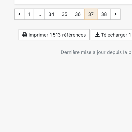
1
...
34
35
36
37
38
Imprimer 1 513 références
Télécharger 1
Dernière mise à jour depuis la