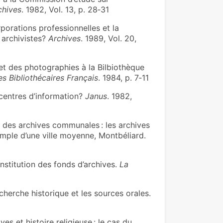
chives
. 1982, Vol. 13, p. 28‑31
porations professionnelles et la
s archivistes?
Archives
. 1989, Vol. 20,
t des photographies à la Bilbiothèque
es Bibliothécaires Français
. 1984, p. 7‑11
centres d’information?
Janus
. 1982,
 des archives communales : les archives
emple d’une ville moyenne, Montbéliard.
nstitution des fonds d’archives.
La
herche historique et les sources orales.
ves et histoire religieuse : le cas du