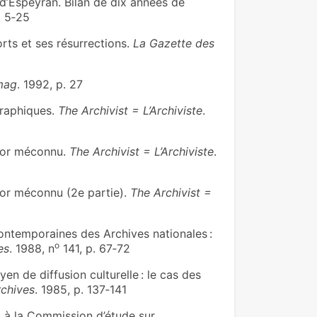
d’Espeyran. Bilan de dix années de
. 5‑25
rts et ses résurrections.
La Gazette des
mag
. 1992, p. 27
raphiques.
The Archivist = L’Archiviste
.
sor méconnu.
The Archivist = L’Archiviste
.
or méconnu (2e partie).
The Archivist =
ntemporaines des Archives nationales :
o
es
. 1988, n
141, p. 67‑72
n de diffusion culturelle : le cas des
rchives
. 1985, p. 137‑141
 à la Commission d’étude sur