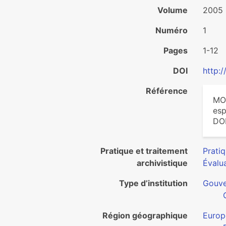
Volume
2005
Numéro
1
Pages
1-12
DOI
http:
Référence
MON
esp
DOI
Pratique et traitement
Pratiq
archivistique
Évalua
Type d’institution
Gouv
Région géographique
Europ