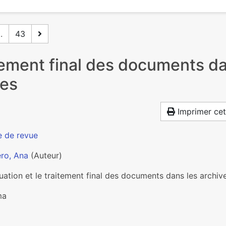
..
43
itement final des documents d
les
Imprimer cet
e de revue
ro, Ana
(Auteur)
uation et le traitement final des documents dans les archi
ma