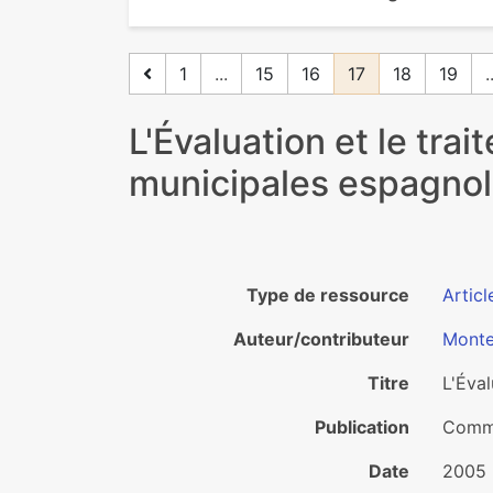
1
...
15
16
17
18
19
.
L'Évaluation et le tra
municipales espagno
Type de ressource
Articl
Auteur/contributeur
Monte
Titre
L'Éval
Publication
Com
Date
2005