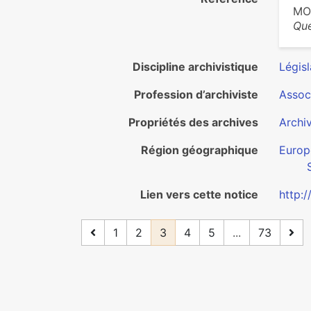
MON
Que
Discipline archivistique
Législ
Profession d’archiviste
Associ
Propriétés des archives
Archi
Région géographique
Europ
Lien vers cette notice
http:
1
2
3
4
5
...
73