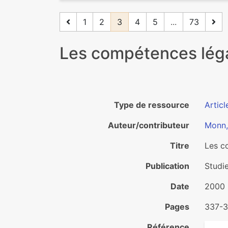
1
2
3
4
5
...
73
Les compétences léga
Type de ressource
Articl
Auteur/contributeur
Monn,
Titre
Les c
Publication
Studi
Date
2000
Pages
337-3
Référence