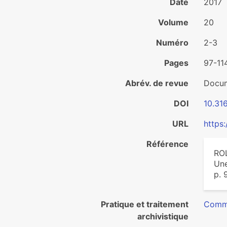
Date
2017
Volume
20
Numéro
2-3
Pages
97-11
Abrév. de revue
Docum
DOI
10.31
URL
https
Référence
ROL
Une
p. 
Pratique et traitement
Commu
archivistique