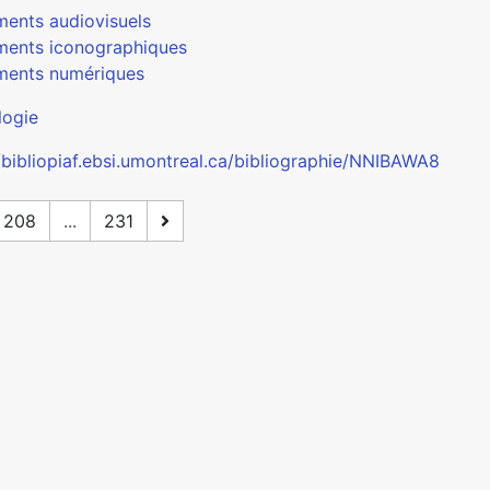
ents audiovisuels
ents iconographiques
ents numériques
logie
//bibliopiaf.ebsi.umontreal.ca/bibliographie/NNIBAWA8
208
...
231