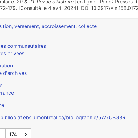
ulaire.
20 & 21. Revue d’histoire
[en ligne]. Paris : Presses 
172‑179. [Consulté le 4 avril 2024]. DOI 10.3917/vin.158.017
ition, versement, accroissement, collecte
ves communautaires
ves privées
iation
e d'archives
e
France
re
//bibliopiaf.ebsi.umontreal.ca/bibliographie/5W7UBG8R
..
174