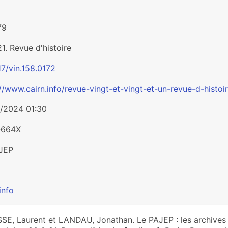
79
1. Revue d'histoire
17/vin.158.0172
://www.cairn.info/revue-vingt-et-vingt-et-un-revue-d-hist
/2024 01:30
-664X
JEP
info
SE, Laurent et LANDAU, Jonathan. Le PAJEP : les archives d