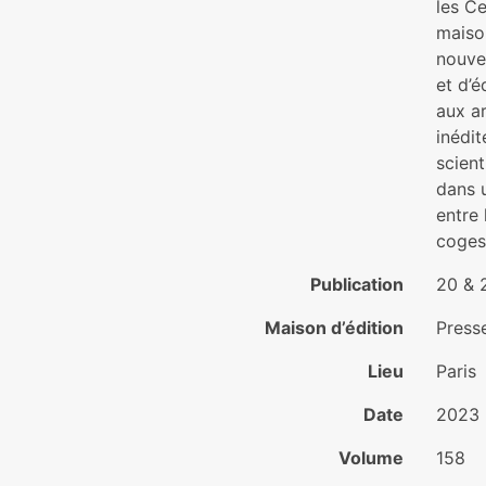
les C
maison
nouve
et d’
aux ar
inédit
scient
dans u
entre 
coges
Publication
20 & 2
Maison d’édition
Press
Lieu
Paris
Date
2023
Volume
158