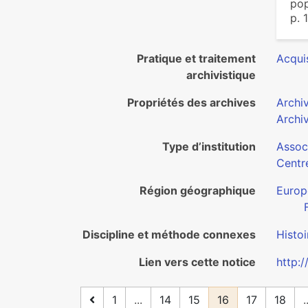
pop
p. 
Pratique et traitement
Acquis
archivistique
Propriétés des archives
Archi
Archi
Type d’institution
Assoc
Centr
Région géographique
Europ
Discipline et méthode connexes
Histoi
Lien vers cette notice
http:
1
...
14
15
16
17
18
.