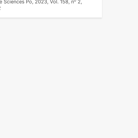
o
de Sciences Po, 2023, Vol. 158, n
2,
2