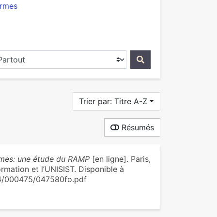
ormes
ercher dans...
Trier par: Titre A-Z
Résumés
rmes: une étude du RAMP
[en ligne]. Paris,
mation et l’UNISIST. Disponible à
004/000475/047580fo.pdf