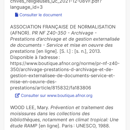
chives_religieuses_Qc_2021-12-08VF.pdf?
language_id=3
Consulter le document
ASSOCIATION FRANÇAISE DE NORMALISATION
(AFNOR).
PR NF Z40-350 - Archivage -
Prestations d’archivage et de gestion externalisée
de documents - Service et mise en oeuvre des
prestations
[en ligne]. [S. l.] : [s. n.], 2013.
Disponible à l’adresse :
https://www.boutique.afnor.org/norme/pr-nf-z40-
350/archivage-prestations-d-archivage-et-de-
gestion-externalisee-de-documents-service-et-
mise-en-oeuvre-des-
prestations/article/815832/fa183806
Consulter sur www.boutique.afnor.org
WOOD LEE, Mary.
Prévention et traitement des
moisissures dans les collections des
bibliothèques, notamment en climat tropical: Une
étude RAMP
[en ligne]. Paris : UNESCO, 1988.