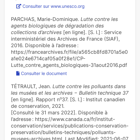
Consulter sur www.unesco.org
PARCHAS, Marie-Dominique.
Lutte contre les
agents biologiques de dégradation des
collections d’archives
[en ligne]. [S. l.] : Service
interministériel des Archives de France (SIAF),
2016. Disponible à l’adresse :
https://francearchives.fr/file/a565cb8fd8701a5e0
a1e024e6714caf05a0f28e1/CP-
Lutte_contre_agents_biologiques-31aout2016.pdf
Consulter le document
TÉTRAULT, Jean.
Lutte contre les polluants dans
les musées et les archives − Bulletin technique 37
o
[en ligne]. Rapport n
37. [S. l.] : Institut canadien
de conservation, 2021.
[Consulté le 31 mars 2022]. Disponible à
l’adresse : https://www.canada.ca/fr/institut-
conservation/services/publications-conservation-
preservation/bulletins-techniques/polluants-
musees-archives.html. Last Modified: 2021-06-07