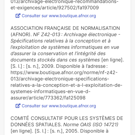
013/archivage-electronique-recommandations-
et-exigences/article/927502/fa197009
Consulter sur www.boutique.afnor.org
ASSOCIATION FRANÇAISE DE NORMALISATION
(AFNOR).
NF Z42-013 : Archivage électronique -
Spécifications relatives à la conception et à
l’exploitation de systèmes informatiques en vue
d’assurer la conservation et l’intégrité des
documents stockés dans ces systèmes
[en ligne].
[S. l.] : [s. n.], 2009. Disponible à l’adresse :
https://www.boutique.afnor.org/norme/nf-z42-
013/archivage-electronique-specifications-
relatives-a-la-conception-et-a-l-exploitation-de-
systemes-informatiques-en-vue-d-
assurer/article/773362/fa125098
Consulter sur www.boutique.afnor.org
COMITÉ CONSULTATIF POUR LES SYSTÈMES DE
DONNÉES SPATIALES.
Norme OAIS (ISO 14721)
[en ligne]. [S. l.] : [s. n.], 2005. Disponible à