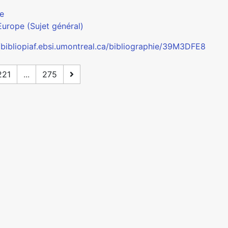
e
Europe (Sujet général)
//bibliopiaf.ebsi.umontreal.ca/bibliographie/39M3DFE8
221
...
275