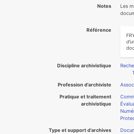
Notes
Les m
docum
Référence
FR
d’u
doc
Discipline archivistique
Reche
Profession d’archiviste
Associ
Pratique et traitement
Commu
archivistique
Évalua
Numér
Protec
Type et support d’archives
Docum