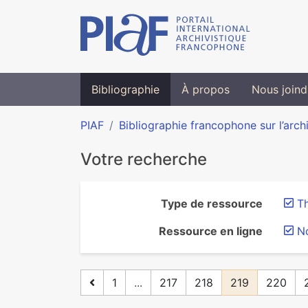
Bibliographie
À propos
Nous joind
PIAF
Bibliographie francophone sur l’arch
Votre recherche
Type de ressource
T
Ressource en ligne
N
1
...
217
218
219
220