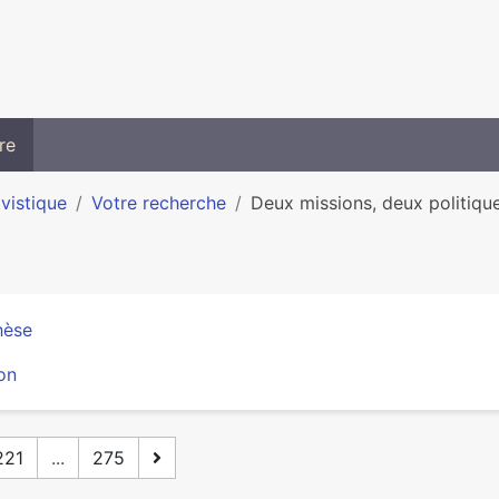
re
ivistique
Votre recherche
Deux missions, deux politique
hèse
on
221
...
275