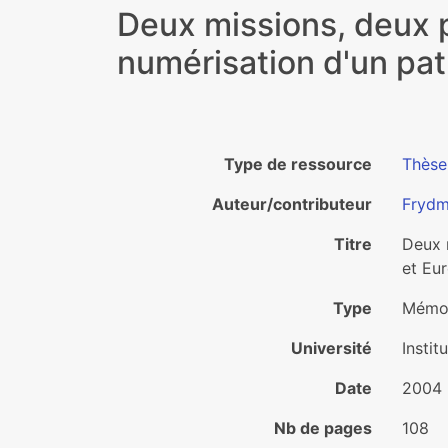
Deux missions, deux p
numérisation d'un patr
Type de ressource
Thèse
Auteur/contributeur
Frydm
Titre
Deux m
et Eu
Type
Mémoi
Université
Instit
Date
2004
Nb de pages
108