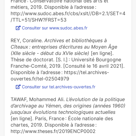
France : Conservatoire national des arts et
métiers, 2019. Disponible à l’adresse :
http://www.sudoc.abes.fr/cbs/xslt//DB=2.1/SET=4
/TTL=51/SHW?FRST=53
Consulter sur www.sudoc.abes.fr
REY, Coraline.
Archives et bibliothèques à
Cîteaux : entreprises d’écritures au Moyen Âge
(XIIe siècle - début du XVIe siècle)
[en ligne].
Thèse de doctorat. [S. l.] : Université Bourgogne
Franche-Comté, 2019. [Consulté le 16 avril 2021].
Disponible à l’adresse : https://tel.archives-
ouvertes.fr/tel-02504979
Consulter sur tel.archives-ouvertes.fr
TAWAF, Mohammed Ali.
L’évolution de la politique
d’archivage au Yémen, des origines (années 1960)
jusqu’aux évolutions technologiques actuelles
[en ligne]. Paris, France : École nationale des
chartes, 2019. Disponible à l’adresse :
http://www.theses.fr/2019ENCP0002