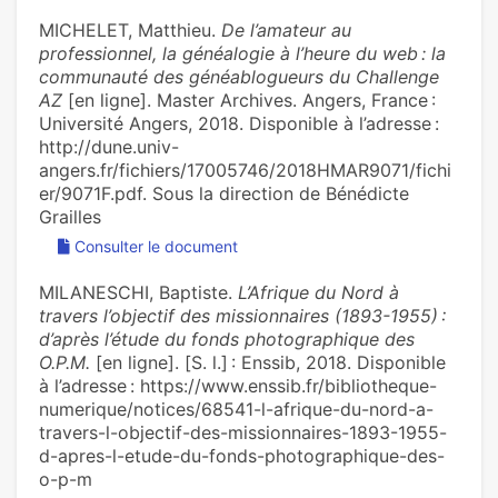
MICHELET, Matthieu.
De l’amateur au
professionnel, la généalogie à l’heure du web : la
communauté des généablogueurs du Challenge
AZ
[en ligne]. Master Archives. Angers, France :
Université Angers, 2018. Disponible à l’adresse :
http://dune.univ-
angers.fr/fichiers/17005746/2018HMAR9071/fichi
er/9071F.pdf. Sous la direction de Bénédicte
Grailles
Consulter le document
MILANESCHI, Baptiste.
L’Afrique du Nord à
travers l’objectif des missionnaires (1893-1955) :
d’après l’étude du fonds photographique des
O.P.M.
[en ligne]. [S. l.] : Enssib, 2018. Disponible
à l’adresse : https://www.enssib.fr/bibliotheque-
numerique/notices/68541-l-afrique-du-nord-a-
travers-l-objectif-des-missionnaires-1893-1955-
d-apres-l-etude-du-fonds-photographique-des-
o-p-m