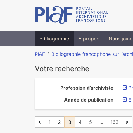
Bibliographie
À propos
Nous joind
PIAF
Bibliographie francophone sur l’arch
Votre recherche
Profession d’archiviste
Pr
Année de publication
En
1
2
3
4
5
...
163