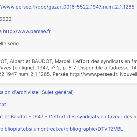
://www.persee.fr/doc/gazar_0016-5522_1947_num_2_1_1265
-5522
ée
http://www.persee.fr
le série
OT, Albert et BAUDOT, Marcel. L’effort des syndicats en fa
o
hives
[en ligne]. 1947, n
2, p. 6‑7. Disponible à l’adresse :
2_1947_num_2_1_1265. Persée http://www.persee.fr. Nouvell
sion d'archiviste (Sujet général)
cat
ot et Baudot - 1947 - L'effort des syndicats en faveur des a
//bibliopiaf.ebsi.umontreal.ca/bibliographie/DTVTZVBL