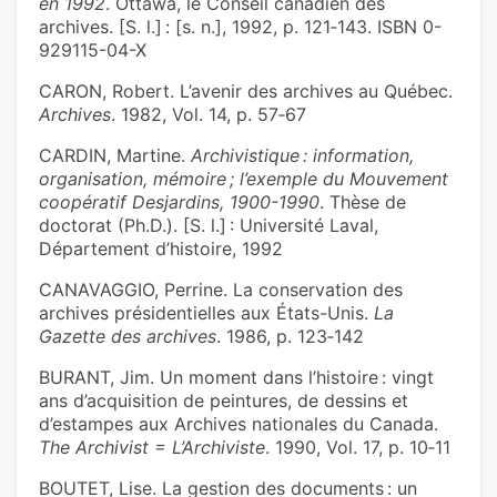
en 1992
. Ottawa, le Conseil canadien des
archives. [S. l.] : [s. n.], 1992, p. 121‑143. ISBN 0-
929115-04-X
CARON, Robert. L’avenir des archives au Québec.
Archives
. 1982, Vol. 14, p. 57‑67
CARDIN, Martine.
Archivistique : information,
organisation, mémoire ; l’exemple du Mouvement
coopératif Desjardins, 1900-1990
. Thèse de
doctorat (Ph.D.). [S. l.] : Université Laval,
Département d’histoire, 1992
CANAVAGGIO, Perrine. La conservation des
archives présidentielles aux États-Unis.
La
Gazette des archives
. 1986, p. 123‑142
BURANT, Jim. Un moment dans l’histoire : vingt
ans d’acquisition de peintures, de dessins et
d’estampes aux Archives nationales du Canada.
The Archivist = L’Archiviste
. 1990, Vol. 17, p. 10‑11
BOUTET, Lise. La gestion des documents : un