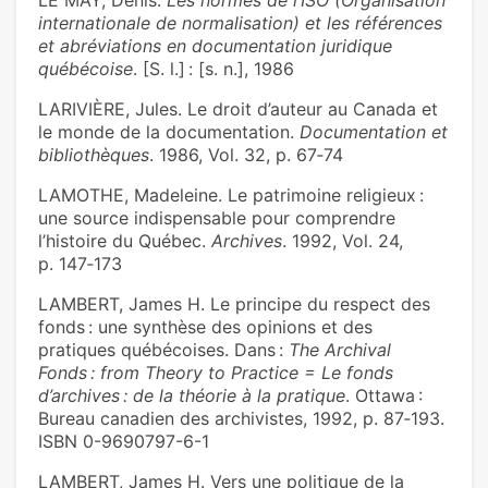
LE MAY, Denis.
Les normes de l’ISO (Organisation
internationale de normalisation) et les références
et abréviations en documentation juridique
québécoise
. [S. l.] : [s. n.], 1986
LARIVIÈRE, Jules. Le droit d’auteur au Canada et
le monde de la documentation.
Documentation et
bibliothèques
. 1986, Vol. 32, p. 67‑74
LAMOTHE, Madeleine. Le patrimoine religieux :
une source indispensable pour comprendre
l’histoire du Québec.
Archives
. 1992, Vol. 24,
p. 147‑173
LAMBERT, James H. Le principe du respect des
fonds : une synthèse des opinions et des
pratiques québécoises. Dans :
The Archival
Fonds : from Theory to Practice = Le fonds
d’archives : de la théorie à la pratique
. Ottawa :
Bureau canadien des archivistes, 1992, p. 87‑193.
ISBN 0-9690797-6-1
LAMBERT, James H. Vers une politique de la