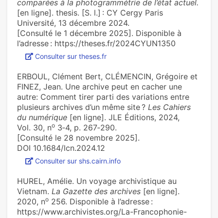
comparées à la photogrammétrie de l’état actuel.
[en ligne]. thesis. [S. l.] : CY Cergy Paris
Université, 13 décembre 2024.
[Consulté le 1 décembre 2025]. Disponible à
l’adresse : https://theses.fr/2024CYUN1350
Consulter sur theses.fr
ERBOUL, Clément Bert, CLÉMENCIN, Grégoire et
FINEZ, Jean. Une archive peut en cacher une
autre: Comment tirer parti des variations entre
plusieurs archives d’un même site ?
Les Cahiers
du numérique
[en ligne]. JLE Éditions, 2024,
o
Vol. 30, n
3‑4, p. 267‑290.
[Consulté le 28 novembre 2025].
DOI 10.1684/lcn.2024.12
Consulter sur shs.cairn.info
HUREL, Amélie. Un voyage archi­vis­ti­que au
Vietnam.
La Gazette des archives
[en ligne].
o
2020, n
256. Disponible à l’adresse :
https://www.archivistes.org/La-Francophonie-