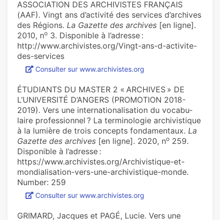
ASSOCIATION DES ARCHIVISTES FRANÇAIS
(AAF). Vingt ans d’activité des services d’archives
des Régions.
La Gazette des archives
[en ligne].
o
2010, n
3. Disponible à l’adresse :
http://www.archivistes.org/Vingt-ans-d-activite-
des-services
Consulter sur www.archivistes.org
ÉTUDIANTS DU MASTER 2 « ARCHIVES » DE
L’UNI­VER­SITÉ D’ANGERS (PRO­MO­TION 2018-
2019). Vers une inter­na­tio­na­li­sa­tion du voca­bu­
laire pro­fes­sion­nel ? La ter­mi­no­lo­gie archi­vis­ti­que
à la lumière de trois concepts fon­da­men­taux.
La
o
Gazette des archives
[en ligne]. 2020, n
259.
Disponible à l’adresse :
https://www.archivistes.org/Archivistique-et-
mondialisation-vers-une-archivistique-monde.
Number: 259
Consulter sur www.archivistes.org
GRIMARD, Jacques et PAGÉ, Lucie. Vers une