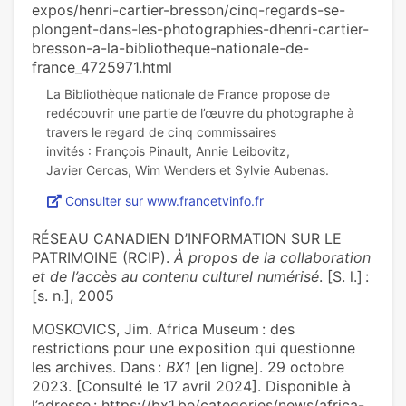
expos/henri-cartier-bresson/cinq-regards-se-
plongent-dans-les-photographies-dhenri-cartier-
bresson-a-la-bibliotheque-nationale-de-
france_4725971.html
La Bibliothèque nationale de France propose de
redécouvrir une partie de l’œuvre du photographe à
travers le regard de cinq commissaires
invités : François Pinault, Annie Leibovitz,
Consulter sur www.francetvinfo.fr
RÉSEAU CANADIEN D’INFORMATION SUR LE
PATRIMOINE (RCIP).
À propos de la collaboration
et de l’accès au contenu culturel numérisé
. [S. l.] :
[s. n.], 2005
MOSKOVICS, Jim. Africa Museum : des
restrictions pour une exposition qui questionne
les archives. Dans :
BX1
[en ligne]. 29 octobre
2023. [Consulté le 17 avril 2024]. Disponible à
l’adresse : https://bx1.be/categories/news/africa-