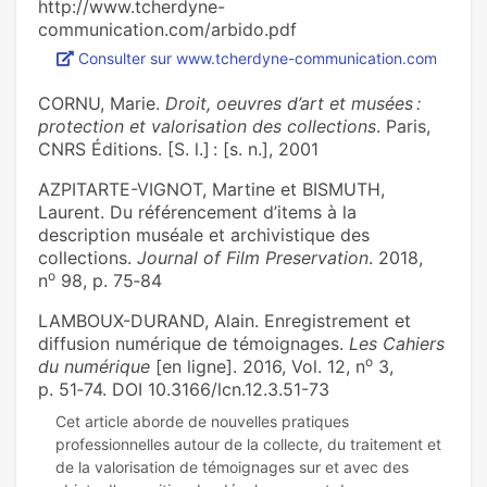
http://www.tcherdyne-
communication.com/arbido.pdf
Consulter sur www.tcherdyne-communication.com
CORNU, Marie.
Droit, oeuvres d’art et musées :
protection et valorisation des collections
. Paris,
CNRS Éditions. [S. l.] : [s. n.], 2001
AZPITARTE-VIGNOT, Martine et BISMUTH,
Laurent. Du référencement d’items à la
description muséale et archivistique des
collections.
Journal of Film Preservation
. 2018,
o
n
98, p. 75‑84
LAMBOUX-DURAND, Alain. Enregistrement et
diffusion numérique de témoignages.
Les Cahiers
o
du numérique
[en ligne]. 2016, Vol. 12, n
3,
p. 51‑74. DOI 10.3166/lcn.12.3.51-73
Cet article aborde de nouvelles pratiques
professionnelles autour de la collecte, du traitement et
de la valorisation de témoignages sur et avec des