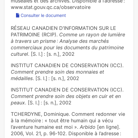
muséales et des archives. Disponible à l’adresse :
www.stat.gouv.qc.ca/observatoire
Consulter le document
RÉSEAU CANADIEN D’INFORMATION SUR LE
PATRIMOINE (RCIP).
Comme un rayon de lumière
à travers un prisme : Analyse des marchés
commerciaux pour les documents du patrimoine
culturel
. [S. l.] : [s. n.], 2002
INSTITUT CANADIEN DE CONSERVATION (ICC).
Comment prendre soin des monnaies et
médailles
. [S. l.] : [s. n.], 2002
INSTITUT CANADIEN DE CONSERVATION (ICC).
Comment prendre soin des objets en cuir et en
peaux
. [S. l.] : [s. n.], 2002
TCHERDYNE, Dominique. Comment redonner vie
à la mémoire : « tout être humain qui a vécu
l’aventure humaine est moi ».
Arbido
[en ligne].
2006, Vol. 21, p. 96‑102. Disponible à l’adresse :