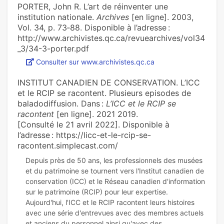
PORTER, John R. L’art de réinventer une
institution nationale.
Archives
[en ligne]. 2003,
Vol. 34, p. 73‑88. Disponible à l’adresse :
http://www.archivistes.qc.ca/revuearchives/vol34
_3/34-3-porter.pdf
Consulter sur www.archivistes.qc.ca
INSTITUT CANADIEN DE CONSERVATION. L’ICC
et le RCIP se racontent. Plusieurs episodes de
baladodiffusion. Dans :
L’ICC et le RCIP se
racontent
[en ligne]. 2021 2019.
[Consulté le 21 avril 2022]. Disponible à
l’adresse : https://licc-et-le-rcip-se-
racontent.simplecast.com/
Depuis près de 50 ans, les professionnels des musées
et du patrimoine se tournent vers l'Institut canadien de
conservation (ICC) et le Réseau canadien d'information
sur le patrimoine (RCIP) pour leur expertise.
Aujourd'hui, l'ICC et le RCIP racontent leurs histoires
avec une série d'entrevues avec des membres actuels
et anciens du personnel ainsi qu'avec des