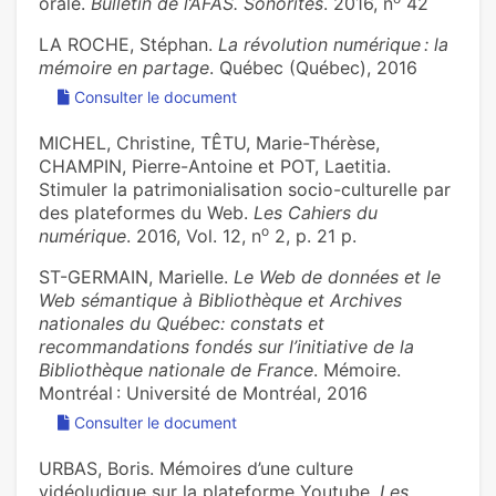
orale.
Bulletin de l’AFAS. Sonorités
. 2016, n
42
LA ROCHE, Stéphan.
La révolution numérique : la
mémoire en partage
. Québec (Québec), 2016
Consulter le document
MICHEL, Christine, TÊTU, Marie-Thérèse,
CHAMPIN, Pierre-Antoine et POT, Laetitia.
Stimuler la patrimonialisation socio-culturelle par
des plateformes du Web.
Les Cahiers du
o
numérique
. 2016, Vol. 12, n
2, p. 21 p.
ST-GERMAIN, Marielle.
Le Web de données et le
Web sémantique à Bibliothèque et Archives
nationales du Québec: constats et
recommandations fondés sur l’initiative de la
Bibliothèque nationale de France
. Mémoire.
Montréal : Université de Montréal, 2016
Consulter le document
URBAS, Boris. Mémoires d’une culture
vidéoludique sur la plateforme Youtube.
Les