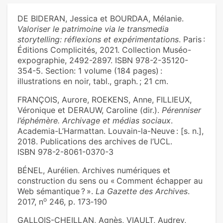
DE BIDERAN, Jessica et BOURDAA, Mélanie.
Valoriser le patrimoine via le transmedia
storytelling: réflexions et expérimentations
. Paris :
Éditions Complicités, 2021. Collection Muséo-
expographie, 2492-2897. ISBN 978-2-35120-
354-5. Section: 1 volume (184 pages) :
illustrations en noir, tabl., graph. ; 21 cm.
FRANÇOIS, Aurore, ROEKENS, Anne, FILLIEUX,
Véronique et DERAUW, Caroline (dir.).
Pérenniser
l’éphémère. Archivage et médias sociaux
.
Academia-L’Harmattan. Louvain-la-Neuve : [s. n.],
2018. Publications des archives de l’UCL.
ISBN 978-2-8061-0370-3
BÉNEL, Aurélien. Archives numériques et
construction du sens ou « Comment échapper au
Web sémantique ? ».
La Gazette des Archives
.
o
2017, n
246, p. 173‑190
GALLOIS-CHEILLAN, Agnès, VIAULT, Audrey,