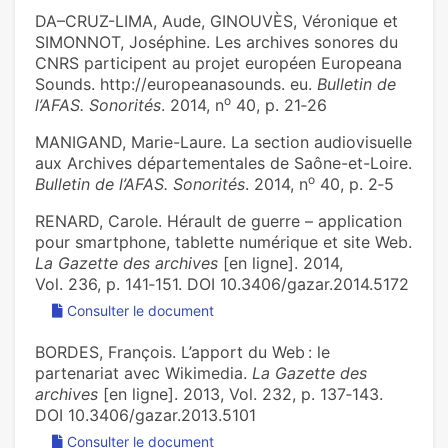
DA–CRUZ-LIMA, Aude, GINOUVÈS, Véronique et
SIMONNOT, Joséphine. Les archives sonores du
CNRS participent au projet européen Europeana
Sounds. http://europeanasounds. eu.
Bulletin de
o
l’AFAS. Sonorités
. 2014, n
40, p. 21‑26
MANIGAND, Marie-Laure. La section audiovisuelle
aux Archives départementales de Saône-et-Loire.
o
Bulletin de l’AFAS. Sonorités
. 2014, n
40, p. 2‑5
RENARD, Carole. Hérault de guerre – application
pour smartphone, tablette numérique et site Web.
La Gazette des archives
[en ligne]. 2014,
Vol. 236, p. 141‑151. DOI 10.3406/gazar.2014.5172
Consulter le document
BORDES, François. L’apport du Web : le
partenariat avec Wikimedia.
La Gazette des
archives
[en ligne]. 2013, Vol. 232, p. 137‑143.
DOI 10.3406/gazar.2013.5101
Consulter le document