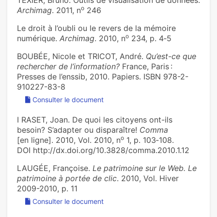
TEXIER, Bruno. Outils de visualisation de données.
o
Archimag
. 2011, n
246
Le droit à l’oubli ou le revers de la mémoire
o
numérique.
Archimag
. 2010, n
234, p. 4‑5
BOUBÉE, Nicole et TRICOT, André.
Qu’est-ce que
rechercher de l’information?
France, Paris :
Presses de l’enssib, 2010. Papiers. ISBN 978-2-
910227-83-8
Consulter le document
I RASET, Joan. De quoi les citoyens ont-ils
besoin? S’adapter ou disparaître!
Comma
o
[en ligne]. 2010, Vol. 2010, n
1, p. 103‑108.
DOI http://dx.doi.org/10.3828/comma.2010.1.12
LAUGÉE, Françoise.
Le patrimoine sur le Web. Le
patrimoine à portée de clic
. 2010, Vol. Hiver
2009-2010, p. 11
Consulter le document