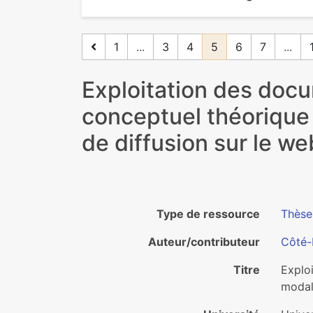
1
...
3
4
5
6
7
...
Exploitation des doc
conceptuel théorique 
de diffusion sur le we
Type de ressource
Thèse
Auteur/contributeur
Côté-
Titre
Explo
modali