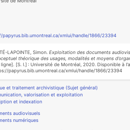
rsité de Montréal
://papyrus.bib.umontreal.ca/xmlui/handle/1866/23394
TÉ-LAPOINTE, Simon.
Exploitation des documents audiovis
ceptuel théorique des usages, modalités et moyens d’organi
 ligne]. [S. l.] : Université de Montréal, 2020. Disponible à l’
ps://papyrus.bib.umontreal.ca/xmlui/handle/1866/23394
ue et traitement archivistique (Sujet général)
nication, valorisation et exploitation
ption et indexation
ents audiovisuels
ents numériques