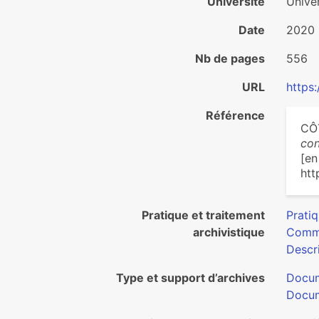
Université
Unive
Date
2020
Nb de pages
556
URL
https
Référence
CÔ
con
[en
htt
Pratique et traitement
Pratiq
archivistique
Commu
Descri
Type et support d’archives
Docum
Docum