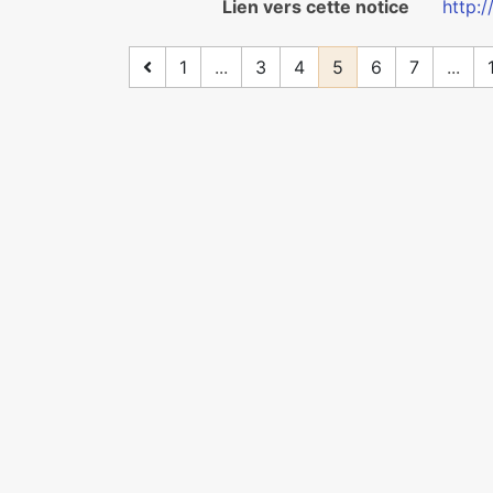
Lien vers cette notice
http:/
1
...
3
4
5
6
7
...