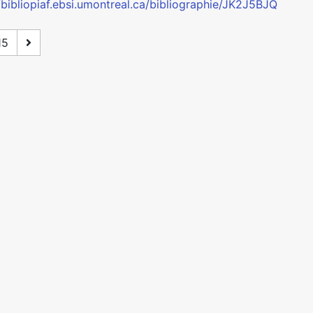
/bibliopiaf.ebsi.umontreal.ca/bibliographie/JK2J5BJQ
15