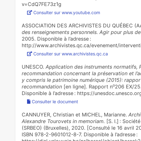
v=CdQ7FE73z1g
Consulter sur www.youtube.com
ASSOCIATION DES ARCHIVISTES DU QUÉBEC (A
des renseignements personnels. Agir pour plus d
2005. Disponible à l’adresse :
http://www.archivistes.qc.ca/evenement/interve
Consulter sur www.archivistes.qc.ca
UNESCO.
Application des instruments normatifs, P
recommandation concernant la préservation et l’a
y compris le patrimoine numérique (2015): rapport
o
recommandation
[en ligne]. Rapport n
206 EX/25.
Disponible à l’adresse : https://unesdoc.unesco.
Consulter le document
CANNUYER, Christian et MICHEL, Marianne.
Archi
Alexandre Tourovets in memoriam.
[S. l.] : Socié
(SRBEO) (Bruxelles), 2020. [Consulté le 16 avril 20
ISBN 978-2-9601012-8-7. Disponible à l’adresse :