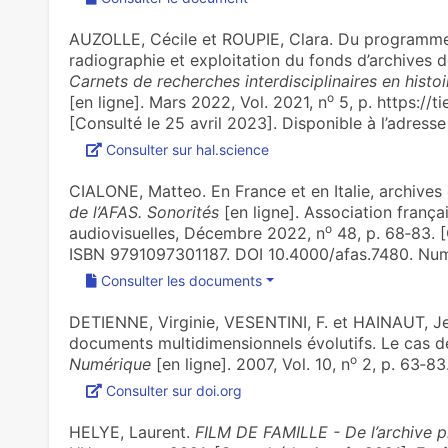
AUZOLLE, Cécile et ROUPIE, Clara. Du programme 
radiographie et exploitation du fonds d’archives 
Carnets de recherches interdisciplinaires en histoir
o
[en ligne]. Mars 2022, Vol. 2021, n
5, p. https://ti
[Consulté le 25 avril 2023]. Disponible à l’adresse
Consulter sur hal.science
CIALONE, Matteo. En France et en Italie, archives d
de l’AFAS. Sonorités
[en ligne]. Association frança
o
audiovisuelles, Décembre 2022, n
48, p. 68‑83. [
ISBN 9791097301187. DOI 10.4000/afas.7480. Nu
Consulter les documents
DETIENNE, Virginie, VESENTINI, F. et HAINAUT, Je
documents multidimensionnels évolutifs. Le cas de
o
Numérique
[en ligne]. 2007, Vol. 10, n
2, p. 63‑83
Consulter sur doi.org
HELYE, Laurent.
FILM DE FAMILLE - De l’archive p