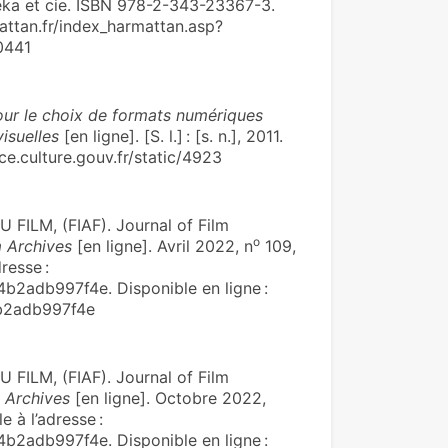
rêka et cie. ISBN 978-2-343-23367-3.
mattan.fr/index_harmattan.asp?
0441
ur le choix de formats numériques
isuelles
[en ligne]. [S. l.] : [s. n.], 2011.
ce.culture.gouv.fr/static/4923
LM, (FIAF). Journal of Film
o
m Archives
[en ligne]. Avril 2022, n
109,
resse :
2adb997f4e. Disponible en ligne :
4b2adb997f4e
LM, (FIAF). Journal of Film
m Archives
[en ligne]. Octobre 2022,
e à l’adresse :
2adb997f4e. Disponible en ligne :