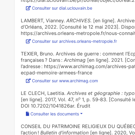
https://dial.uclouvain.be/pr/boreal/object/boreal
Consulter sur dial.uclouvain.be
LAMBERT, Vianney.
ARCHIVES.
[en ligne]. Archiv
d’Orléans, 2022. [Consulté le 12 mai 2023]. Disponi
https://archives.orleans-metropole.fr/nous-connai
Consulter sur archives.orleans-metropole.fr
TEXIER, Bruno. Archives de guerre : comment l’E
françaises ? Dans :
Archimag
[en ligne]. 2021. [Con
l’adresse : https://www.archimag.com/archives-p
ecpad-memoire-armees-france
Consulter sur www.archimag.com
LE CLECH, Laetitia.
Archives et géographie : typo
o
[en ligne]. 2017, Vol. 47, n
1, p. 59‑83. [Consulté 
DOI 10.7202/1041826ar. Érudit
Consulter les documents
CONSEIL DU PATRIMOINE RELIGIEUX DU QUÉBEC. Arc
l’action !
Bulletin d’information
[en ligne]. 2020, Vol