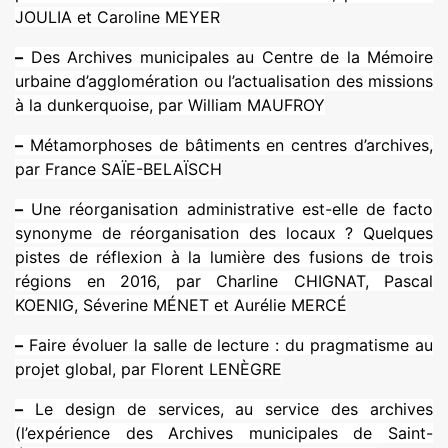
JOULIA et Caroline MEYER
–
Des Archives muni­ci­pa­les au Centre de la Mémoire
urbaine d’agglo­mé­ra­tion ou l’actua­li­sa­tion des mis­sions
à la dun­ker­quoise, par William MAUFROY
–
Métamorphoses de bâti­ments en cen­tres d’archi­ves,
par France SAÏE-BELAÏSCH
–
Une réor­ga­ni­sa­tion admi­nis­tra­tive est-elle de facto
syno­nyme de réor­ga­ni­sa­tion des locaux ? Quelques
pistes de réflexion à la lumière des fusions de trois
régions en 2016, par Charline CHIGNAT, Pascal
KOENIG, Séverine MÉNET et Aurélie MERCÉ
–
Faire évoluer la salle de lec­ture : du prag­ma­tisme au
projet global, par Florent LENÈGRE
–
Le design de ser­vi­ces, au ser­vice des archi­ves
(l’expé­rience des Archives muni­ci­pa­les de Saint-