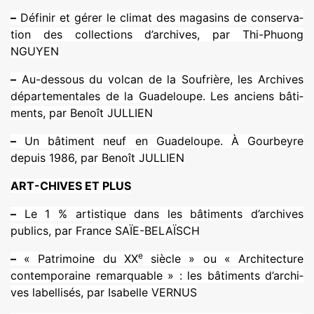
–
Définir et gérer le climat des maga­sins de conser­va­
tion des col­lec­tions d’archi­ves, par Thi-Phuong
NGUYEN
–
Au-des­sous du volcan de la Soufrière, les Archives
dépar­te­men­ta­les de la Guadeloupe. Les anciens bâti­
ments, par Benoît JULLIEN
–
Un bâti­ment neuf en Guadeloupe. À Gourbeyre
depuis 1986, par Benoît JULLIEN
ART-CHIVES ET PLUS
–
Le 1 % artis­ti­que dans les bâti­ments d’archi­ves
publics, par France SAÏE-BELAÏSCH
e
–
« Patrimoine du XX
siècle » ou « Architecture
contem­po­raine remar­qua­ble » : les bâti­ments d’archi­
ves label­li­sés, par Isabelle VERNUS