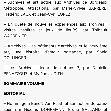
–
Archives et art actuel aux Archives de Bordeaux
Métropole. Attractions, par Marie-Sylvie BARRÈRE,
Frédéric LAUX et Jean-Cyril LOPEZ
–
En quête de nou­vel­les expé­rien­ces aux archi­ves :
visi­tes inso­li­tes et jeux de lieu(x), par Thibault
WACRENIER
–
Artchives : les bâti­ments d’archi­ves et le neu­vième
art, une his­toire d’amour par­ta­gée, par Sonia
DOLLINGER
–
Les Archives, décor de fic­tions ?, par Danielle
BENAZZOUZ et Mylène JUDITH
SOMMAIRE VOLUME I
ÉDITORIAL
–
Hommage à Benoît Van Reeth et son action de bâtis­
seur, par Nicolas DOHRMANN, Bruno GALLAND et