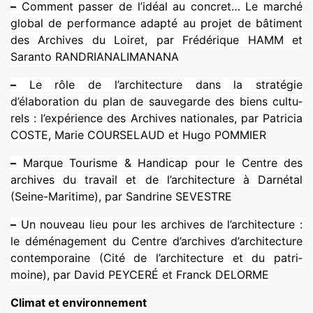
–
Comment passer de l’idéal au concret… Le marché
global de per­for­mance adapté au projet de bâti­ment
des Archives du Loiret, par Frédérique HAMM et
Saranto RANDRIANALIMANANA
–
Le rôle de l’archi­tec­ture dans la stra­té­gie
d’élaboration du plan de sau­ve­garde des biens cultu­
rels : l’expé­rience des Archives natio­na­les, par Patricia
COSTE, Marie COURSELAUD et Hugo POMMIER
–
Marque Tourisme & Handicap pour le Centre des
archi­ves du tra­vail et de l’archi­tec­ture à Darnétal
(Seine-Maritime), par Sandrine SEVESTRE
–
Un nou­veau lieu pour les archi­ves de l’archi­tec­ture :
le démé­na­ge­ment du Centre d’archi­ves d’archi­tec­ture
contem­po­raine (Cité de l’archi­tec­ture et du patri­
moine), par David PEYCERÉ et Franck DELORME
Climat et envi­ron­ne­ment