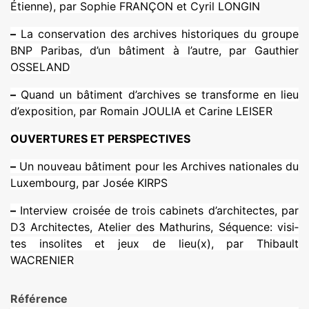
Étienne), par Sophie FRANÇON et Cyril LONGIN
–
La conser­va­tion des archi­ves his­to­ri­ques du groupe
BNP Paribas, d’un bâti­ment à l’autre, par Gauthier
OSSELAND
–
Quand un bâti­ment d’archi­ves se trans­forme en lieu
d’expo­si­tion, par Romain JOULIA et Carine LEISER
OUVERTURES ET PERSPECTIVES
–
Un nou­veau bâti­ment pour les Archives natio­na­les du
Luxembourg, par Josée KIRPS
–
Interview croi­sée de trois cabi­nets d’archi­tec­tes, par
D3 Architectes, Atelier des Mathurins, Séquence: visi­
tes inso­li­tes et jeux de lieu(x), par Thibault
WACRENIER
Référence