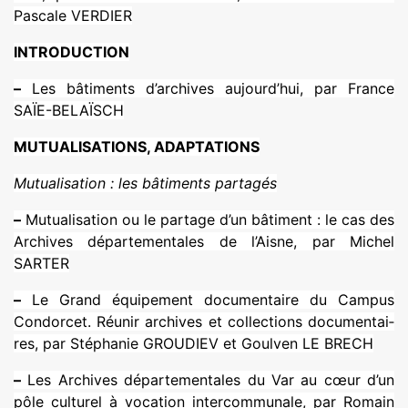
Pascale VERDIER
INTRODUCTION
–
Les bâti­ments d’archi­ves aujourd’hui, par France
SAÏE-BELAÏSCH
MUTUALISATIONS, ADAPTATIONS
Mutualisation : les bâti­ments par­ta­gés
–
Mutualisation ou le par­tage d’un bâti­ment : le cas des
Archives dépar­te­men­ta­les de l’Aisne, par Michel
SARTER
–
Le Grand équipement docu­men­taire du Campus
Condorcet. Réunir archi­ves et col­lec­tions docu­men­tai­
res, par Stéphanie GROUDIEV et Goulven LE BRECH
–
Les Archives dépar­te­men­ta­les du Var au cœur d’un
pôle cultu­rel à voca­tion inter­com­mu­nale, par Romain