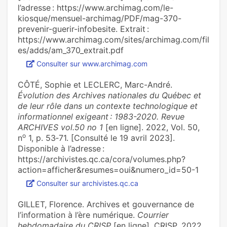
l’adresse : https://www.archimag.com/le-
kiosque/mensuel-archimag/PDF/mag-370-
prevenir-guerir-infobesite. Extrait :
https://www.archimag.com/sites/archimag.com/fil
es/adds/am_370_extrait.pdf
Consulter sur www.archimag.com
CÔTÉ, Sophie et LECLERC, Marc-André.
Évolution des Archives nationales du Québec et
de leur rôle dans un contexte technologique et
informationnel exigeant : 1983-2020. Revue
ARCHIVES vol.50 no 1
[en ligne]. 2022, Vol. 50,
o
n
1, p. 53‑71. [Consulté le 19 avril 2023].
Disponible à l’adresse :
https://archivistes.qc.ca/cora/volumes.php?
action=afficher&resumes=oui&numero_id=50-1
Consulter sur archivistes.qc.ca
GILLET, Florence. Archives et gouvernance de
l’information à l’ère numérique.
Courrier
hebdomadaire du CRISP
[en ligne]. CRISP, 2022,