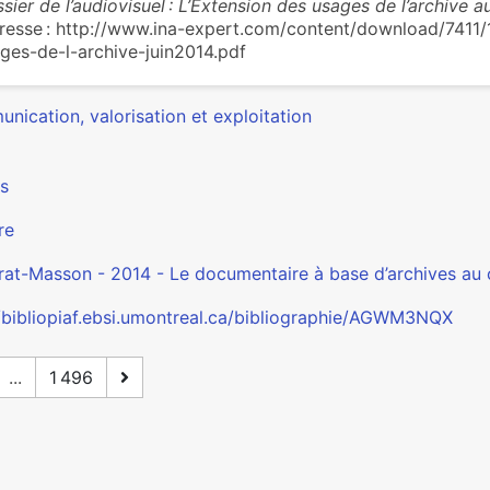
sier de l’audiovisuel : L’Extension des usages de l’archive a
dresse : http://www.ina-expert.com/content/download/7411/
ges-de-l-archive-juin2014.pdf
nication, valorisation et exploitation
s
re
rat-Masson - 2014 - Le documentaire à base d’archives au c
//bibliopiaf.ebsi.umontreal.ca/bibliographie/AGWM3NQX
...
1 496