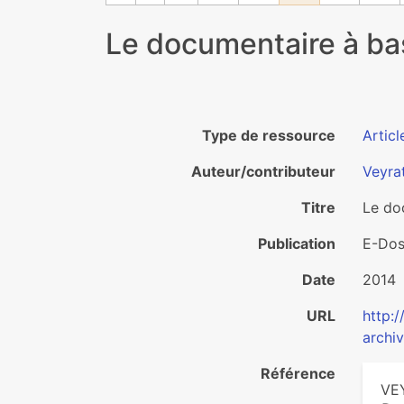
Le documentaire à base
Type de ressource
Articl
Auteur/contributeur
Veyra
Titre
Le doc
Publication
E-Doss
Date
2014
URL
http:
archi
Référence
VEY