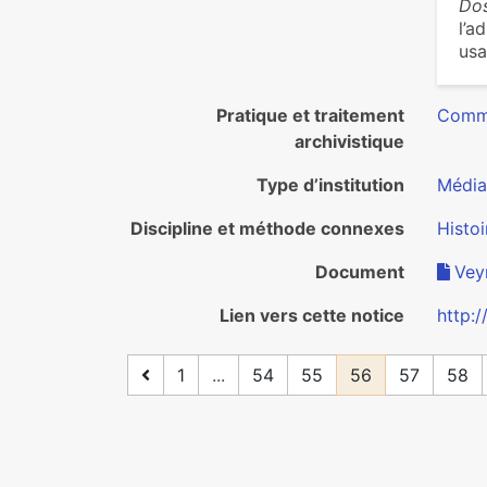
Dos
l’a
usa
Pratique et traitement
Commu
archivistique
Type d’institution
Média
Discipline et méthode connexes
Histoi
Document
Vey
Lien vers cette notice
http:
1
...
54
55
56
57
58