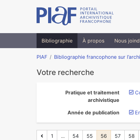
Bibliographie
À propos
Nous joind
PIAF
Bibliographie francophone sur l’arch
Votre recherche
Pratique et traitement
Co
archivistique
Année de publication
E
1
...
54
55
56
57
58