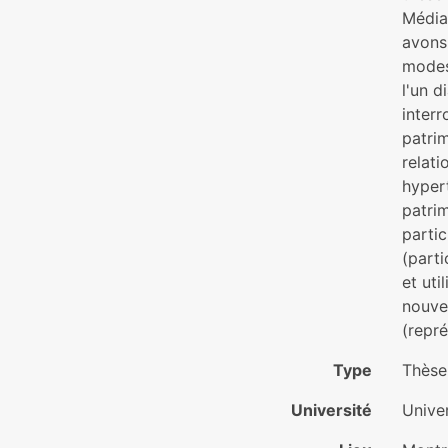
Média
avons 
modes
l'un d
interr
patrim
relati
hypert
patrim
partic
(parti
et uti
nouve
(repr
Type
Thèse
Université
Unive