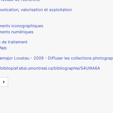
nication, valorisation et exploitation
ents iconographiques
ents numériques
s de traitement
Web
emajor Loustau - 2009 - Diffuser les collections photograp
/bibliopiaf.ebsi.umontreal.ca/bibliographie/S4UI9A6A