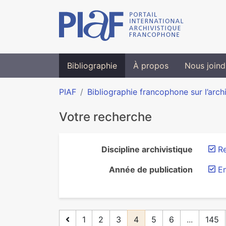
Bibliographie
À propos
Nous joind
PIAF
Bibliographie francophone sur l’arch
Votre recherche
Discipline archivistique
Re
Année de publication
E
1
2
3
4
5
6
...
145