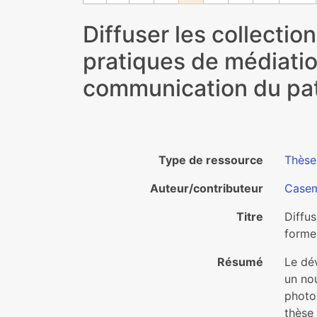
Diffuser les collecti
pratiques de médiatio
communication du pat
Type de ressource
Thèse
Auteur/contributeur
Casem
Titre
Diffus
forme
Résumé
Le dév
un nou
photo
thèse