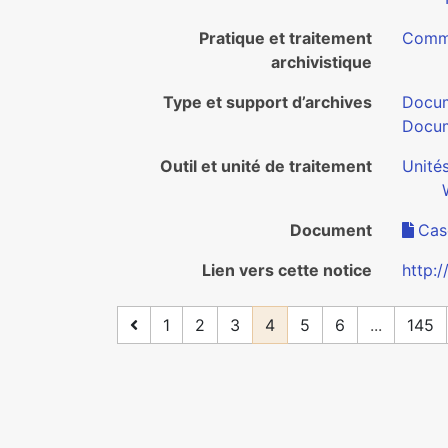
Pratique et traitement
Commu
archivistique
Type et support d’archives
Docum
Docum
Outil et unité de traitement
Unité
Document
Cas
Lien vers cette notice
http:/
1
2
3
4
5
6
...
145