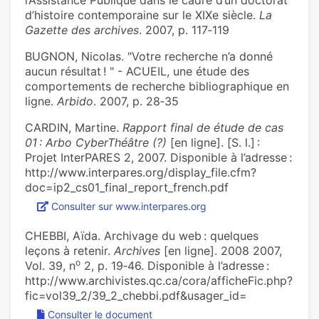
l’Assistance Publique dans le cadre d’un doctorat
d’histoire contemporaine sur le XIXe siècle.
La
Gazette des archives
. 2007, p. 117‑119
BUGNON, Nicolas. "Votre recherche n’a donné
aucun résultat ! " - ACUEIL, une étude des
comportements de recherche bibliographique en
ligne.
Arbido
. 2007, p. 28‑35
CARDIN, Martine.
Rapport final de étude de cas
01 : Arbo CyberThéâtre (?)
[en ligne]. [S. l.] :
Projet InterPARES 2, 2007. Disponible à l’adresse :
http://www.interpares.org/display_file.cfm?
doc=ip2_cs01_final_report_french.pdf
Consulter sur www.interpares.org
CHEBBI, Aïda. Archivage du web : quelques
leçons à retenir.
Archives
[en ligne]. 2008 2007,
o
Vol. 39, n
2, p. 19‑46. Disponible à l’adresse :
http://www.archivistes.qc.ca/cora/afficheFic.php?
fic=vol39_2/39_2_chebbi.pdf&usager_id=
Consulter le document