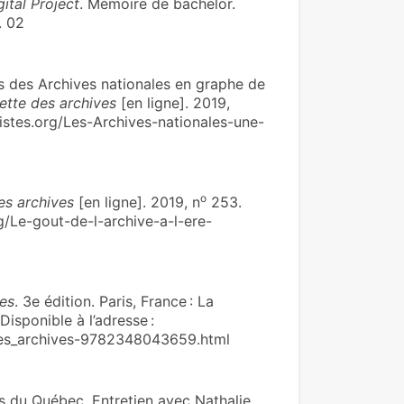
ital Project
. Mémoire de bachelor.
. 02
 des Archives natio­na­les en graphe de
ette des archives
[en ligne]. 2019,
vistes.org/Les-Archives-nationales-une-
o
es archives
[en ligne]. 2019, n
253.
rg/Le-gout-de-l-archive-a-l-ere-
ves
. 3e édition. Paris, France : La
isponible à l’adresse :
-Les_archives-9782348043659.html
s du Québec. Entretien avec Nathalie