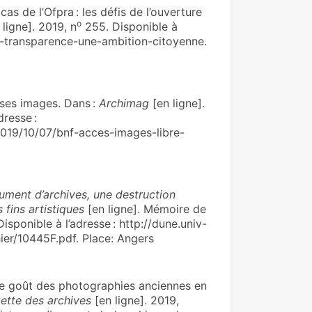
de l’Ofpra : les défis de l’ouver­ture
o
ligne]. 2019, n
255. Disponible à
et-transparence-une-ambition-citoyenne.
ses images. Dans :
Archimag
[en ligne].
dresse :
019/10/07/bnf-acces-images-libre-
ment d’archives, une destruction
 fins artistiques
[en ligne]. Mémoire de
isponible à l’adresse : http://dune.univ-
er/10445F.pdf. Place: Angers
ût des pho­to­gra­phies ancien­nes en
ette des archives
[en ligne]. 2019,