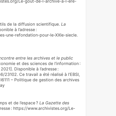
vistes.org/Le-gout-de-l-archive-a-l-ere-
de la dif­fu­sion scien­ti­fi­que.
La
onible à l’adresse :
es-une-refondation-pour-le-XXIe-siecle.
ncontre entre les archives et le public
économie et des sciences de l’information :
 2021]. Disponible à l’adresse :
/23102. Ce travail a été réalisé à l’EBSI,
I6111 – Politique de gestion des archives
may
emps et de l’espace ?
La Gazette des
resse : https://www.archivistes.org/Le-