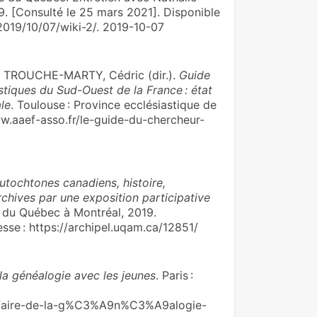
9. [Consulté le 25 mars 2021]. Disponible
/2019/10/07/wiki-2/. 2019-10-07
t TROUCHE-MARTY, Cédric (dir.).
Guide
stiques du Sud-Ouest de la France : état
le
. Toulouse : Province ecclésiastique de
www.aaef-asso.fr/le-guide-du-chercheur-
utochtones canadiens, histoire,
chives par une exposition participative
é du Québec à Montréal, 2019.
sse : https://archipel.uqam.ca/12851/
 la généalogie avec les jeunes
. Paris :
e/faire-de-la-g%C3%A9n%C3%A9alogie-