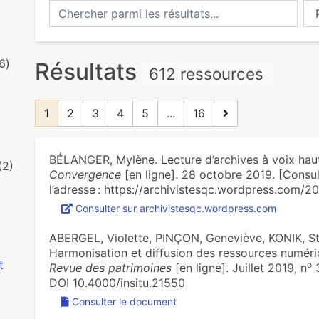
Chercher parmi les résultats...
Ch
6)
Résultats
612 ressources
1
2
3
4
5
...
16
BÉLANGER, Mylène. Lecture d’archives à voix haute 
(2)
Convergence
[en ligne]. 28 octobre 2019. [Consul
l’adresse : https://archivistesqc.wordpress.com/2
Consulter sur archivistesqc.wordpress.com
ABERGEL, Violette, PINÇON, Geneviève, KONIK, S
Harmonisation et diffusion des ressources numér
t
o
Revue des patrimoines
[en ligne]. Juillet 2019, n
3
DOI 10.4000/insitu.21550
Consulter le document