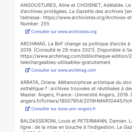
ANGOUSTURES, Aline et CHOISNET, Adélaïde. Le cas 
d’archi­ves pro­té­gées.
La Gazette des archives
[en 
l’adresse : https://www.archivistes.org/Archives-
Number: 255
Consulter sur www.archivistes.org
ARCHIMAG. La BnF change sa politique d’accès à 
2019. [Consulté le 28 mars 2021]. Disponible à l’a
)
https://www.archimag.com/bibliotheque-edition/2
telechargeables-utilisables-gratuitement
Consulter sur www.archimag.com
ARRATA, Oriane.
Métamorphose artistique du docu
esthétique ? : archives trouvées et réutilisées à des
Master. Angers, France : Université Angers, 2019. D
angers.fr/fichiers/18007954/2019HMAR10445/fichi
Consulter sur dune.univ-angers.fr
BALDASSERONI, Louis et PETERMANN, Damien. Le go
ligne : de la mise en bouche à l’indi­ges­tion.
La Gaz
o