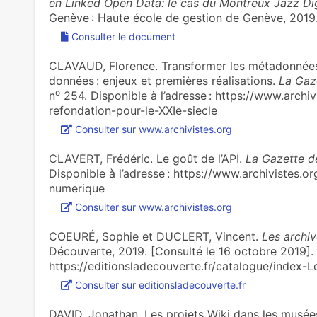
en Linked Open Data: le cas du Montreux Jazz Dig
Genève : Haute école de gestion de Genève, 2019
Consulter le document
CLAVAUD, Florence. Transformer les méta­don­nées
don­nées : enjeux et pre­miè­res réa­li­sa­tions.
La Gaz
o
n
254. Disponible à l’adresse : https://www.archi
refondation-pour-le-XXIe-siecle
Consulter sur www.archivistes.org
CLAVERT, Frédéric. Le goût de l’API.
La Gazette d
Disponible à l’adresse : https://www.archivistes.o
numerique
Consulter sur www.archivistes.org
COEURÉ, Sophie et DUCLERT, Vincent.
Les archi
Découverte, 2019. [Consulté le 16 octobre 2019]. D
https://editionsladecouverte.fr/catalogue/index
Consulter sur editionsladecouverte.fr
DAVID, Jonathan. Les projets Wiki dans les musée