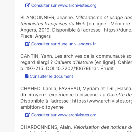
Consulter sur www.archivistes.org
BLANCONNIER, Jeanne.
Militantisme et usage des 
féministes françaises du Web
[en ligne]. Mémoire 
Angers, 2019. Disponible à l’adresse : https://du
Place: Angers
Consulter sur dune.univ-angers.fr
CANTIN, Yann. Les archives de la communauté sourd
regard élargi ?
Cahiers d’histoire
[en ligne]. Cahier
p. 197‑215. DOI 10.7202/1067961ar. Érudit
Consulter le document
CHAHED, Lamia, FAVREAU, Myriam et TRII, Hasna. Les
du citoyen : l’expé­rience tuni­sienne.
La Gazette de
Disponible à l’adresse : https://www.archivistes.
ambition-citoyenne
Consulter sur www.archivistes.org
CHARDONNENS, Alain.
Valorisation des notices de