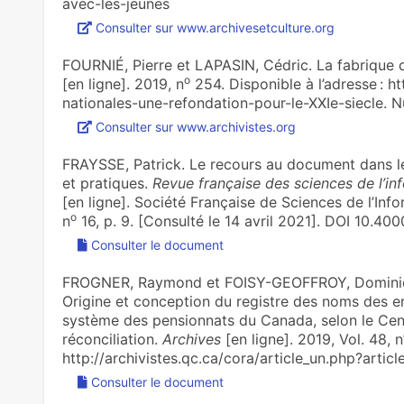
avec-les-jeunes
Consulter sur www.archivesetculture.org
FOURNIÉ, Pierre et LAPASIN, Cédric. La fabri­que d’
o
[en ligne]. 2019, n
254. Disponible à l’adresse : h
nationales-une-refondation-pour-le-XXIe-siecle. 
Consulter sur www.archivistes.org
FRAYSSE, Patrick. Le recours au document dans l
et pratiques.
Revue française des sciences de l’i
[en ligne]. Société Française de Sciences de l’In
o
n
16, p. 9. [Consulté le 14 avril 2021]. DOI 10.40
Consulter le document
FROGNER, Raymond et FOISY-GEOFFROY, Dominique
Origine et conception du registre des noms des 
système des pensionnats du Canada, selon le Centr
réconciliation.
Archives
[en ligne]. 2019, Vol. 48, n
http://archivistes.qc.ca/cora/article_un.php?artic
Consulter le document