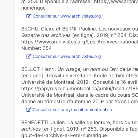
n
253. Disponible à l’adresse : https://www.archi
numerique
Consulter sur www.archivistes.org
BÉCHU, Claire et BERNI, Pauline. Les nou­veaux outils 
o
Gazette des archives
[en ligne]. 2019, n
254. Disp
https://www.archivistes.org/Les-Archives-national
Number: 254
Consulter sur www.archivistes.org
BELLOT, Henri.
Un visage, un nom ou l’art de la re
[en ligne]. Travail universitaire. École de biblioth
Université de Montréal, 2019. [Consulté le 16 avril
https://papyrus.bib.umontreal.ca/xmlui/handle/1866
Université de Montréal, dans le cadre du cours SC
donné au trimestre d’automne 2019 par Yvon Le
Consulter sur papyrus.bib.umontreal.ca
BENEDETTI, Julien. La salle de lec­ture, hors du t
o
archives
[en ligne]. 2019, n
253. Disponible à l’ad
gout-de-l-archive-a-l-ere-numerique