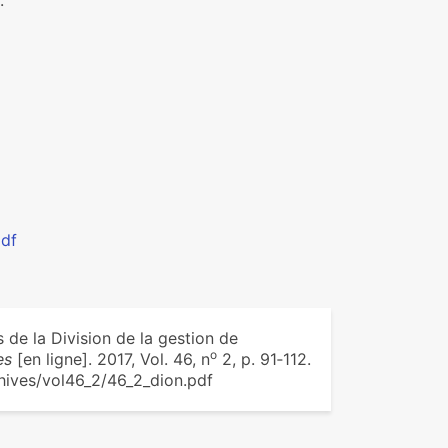
.
pdf
s de la Division de la gestion de
o
es
[en ligne]. 2017, Vol. 46, n
2, p. 91‑112.
chives/vol46_2/46_2_dion.pdf