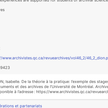
experiences are supported for students of archival science
ves
2
://www.archivistes.qc.ca/revuearchives/vol46_2/46_2_dion.
-9423
N, Isabelle. De la théorie à la pratique: l’exemple des stage
uments et des archives de l’Université de Montréal.
Archiv
ponible à l’adresse : https://www.archivistes.qc.ca/revuear
rations et partenariats