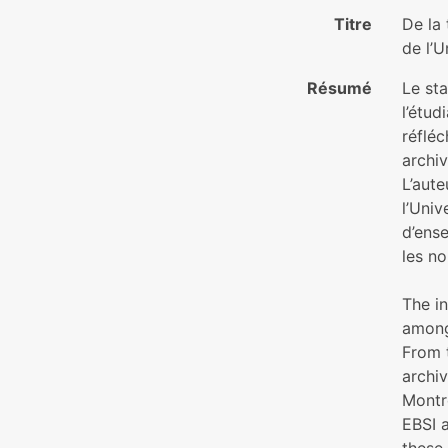
Titre
De la 
de l’U
Résumé
Le st
l’étud
réflé
archi
L’aute
l’Univ
d’ense
les n
The in
among 
From 
archiv
Montre
EBSI a