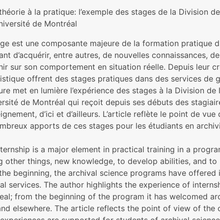
théorie à la pratique: l’exemple des stages de la Division 
niversité de Montréal
age est une composante majeure de la formation pratique 
iant d’acquérir, entre autres, de nouvelles connaissances,
chir sur son comportement en situation réelle. Depuis leur 
vistique offrent des stages pratiques dans des services de 
ure met en lumière l’expérience des stages à la Division d
ersité de Montréal qui reçoit depuis ses débuts des stagiair
ignement, d’ici et d’ailleurs. L’article reflète le point de v
ombreux apports de ces stages pour les étudiants en archivi
ternship is a major element in practical training in a progra
other things, new knowledge, to develop abilities, and to re
the beginning, the archival science programs have offered
al services. The author highlights the experience of interns
al; from the beginning of the program it has welcomed archi
nd elsewhere. The article reflects the point of view of the