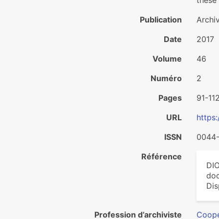
these 
Publication
Archi
Date
2017
Volume
46
Numéro
2
Pages
91-11
URL
https
ISSN
0044
Référence
DIO
doc
Dis
Profession d’archiviste
Coopé