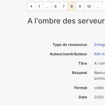
1
...
6
7
8
9
10
...
A l'ombre des serveurs
Type de ressource
Enreg
Auteur/contributeur
INA In
Titre
A l'om
Résumé
Rencon
archiv
Format
vidéo
Date
2020